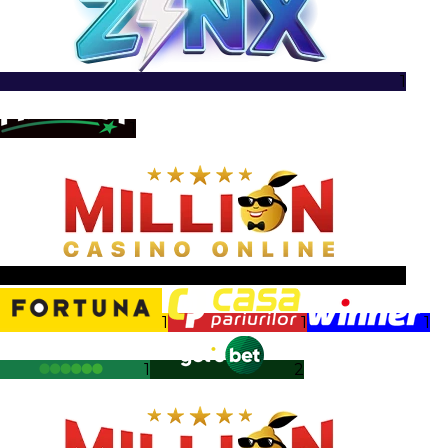
1
1
1
1
1
1
1
2