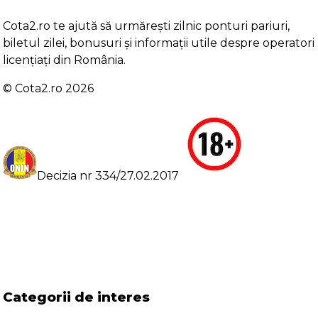
Cota2.ro te ajută să urmărești zilnic ponturi pariuri,
biletul zilei, bonusuri și informații utile despre operatori
licențiați din România.
©️ Cota2.ro 2026
Decizia nr 334/27.02.2017
Categorii de interes