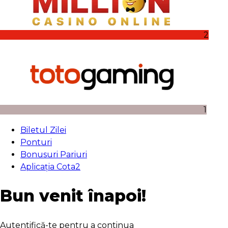
2
1
Biletul Zilei
Ponturi
Bonusuri Pariuri
Aplicația Cota2
Bun venit înapoi!
Autentifică-te pentru a continua