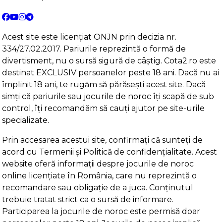
Acest site este licențiat ONJN prin decizia nr.
334/27.02.2017. Pariurile reprezintă o formă de
divertisment, nu o sursă sigură de câștig. Cota2.ro este
destinat EXCLUSIV persoanelor peste 18 ani. Dacă nu ai
împlinit 18 ani, te rugăm să părăsești acest site. Dacă
simți că pariurile sau jocurile de noroc îți scapă de sub
control, îți recomandăm să cauți ajutor pe site-urile
specializate.
Prin accesarea acestui site, confirmați că sunteți de
acord cu Termenii și Politică de confidențialitate. Acest
website oferă informații despre jocurile de noroc
online licențiate în România, care nu reprezintă o
recomandare sau obligație de a juca. Conținutul
trebuie tratat strict ca o sursă de informare.
Participarea la jocurile de noroc este permisă doar