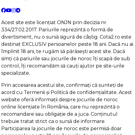
Acest site este licențiat ONJN prin decizia nr.
334/27.02.2017. Pariurile reprezintă o formă de
divertisment, nu o sursă sigură de câștig. Cota2.ro este
destinat EXCLUSIV persoanelor peste 18 ani. Dacă nu ai
împlinit 18 ani, te rugăm să părăsești acest site. Dacă
simți că pariurile sau jocurile de noroc îți scapă de sub
control, îți recomandăm să cauți ajutor pe site-urile
specializate.
Prin accesarea acestui site, confirmați că sunteți de
acord cu Termenii și Politică de confidențialitate. Acest
website oferă informații despre jocurile de noroc
online licențiate în România, care nu reprezintă o
recomandare sau obligație de a juca. Conținutul
trebuie tratat strict ca o sursă de informare.
Participarea la jocurile de noroc este permisă doar