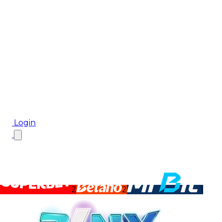
Biletul Zilei
Ponturi Pariuri
Aplicația mobilă Cota2
Top Case de Pariuri
Bonus De Bun Venit
Bonus Fără Depunere
Top Cazinouri
Rotiri Gratuite
Blog
Login
2
2
1