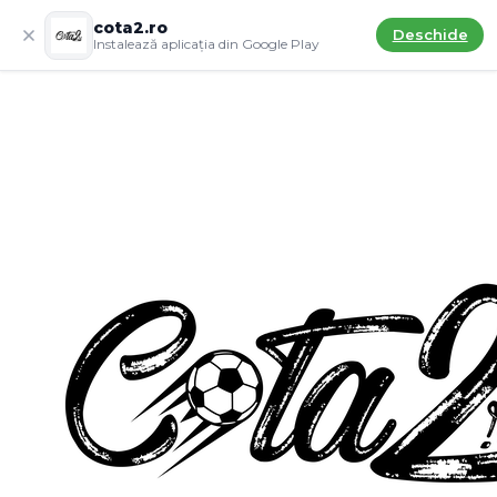
cota2.ro
Deschide
Instalează aplicația din Google Play