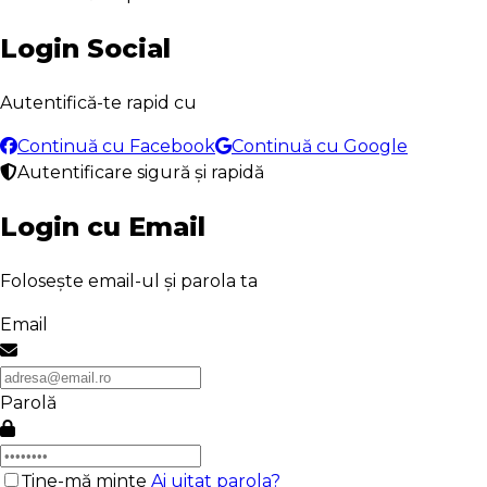
Login Social
Autentifică-te rapid cu
Continuă cu Facebook
Continuă cu Google
Autentificare sigură și rapidă
Login cu Email
Folosește email-ul și parola ta
Email
Parolă
Ţine-mă minte
Ai uitat parola?