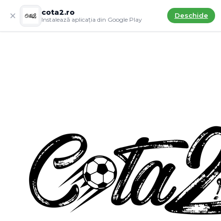
cota2.ro
Deschide
Instalează aplicația din Google Play