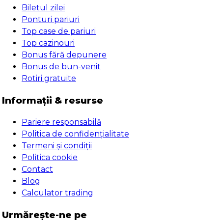
Biletul zilei
Ponturi pariuri
Top case de pariuri
Top cazinouri
Bonus fără depunere
Bonus de bun-venit
Rotiri gratuite
Informații & resurse
Pariere responsabilă
Politica de confidențialitate
Termeni și condiții
Politica cookie
Contact
Blog
Calculator trading
Urmărește-ne pe