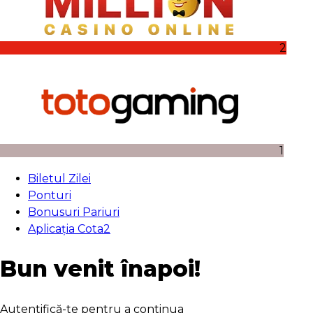
2
1
Biletul Zilei
Ponturi
Bonusuri Pariuri
Aplicația Cota2
Bun venit înapoi!
Autentifică-te pentru a continua