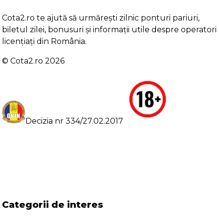
Cota2.ro te ajută să urmărești zilnic ponturi pariuri,
biletul zilei, bonusuri și informații utile despre operatori
licențiați din România.
©️ Cota2.ro 2026
Decizia nr 334/27.02.2017
Categorii de interes