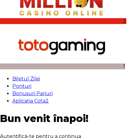
2
1
Biletul Zilei
Ponturi
Bonusuri Pariuri
Aplicația Cota2
Bun venit înapoi!
Autentifică-te pentru a continua