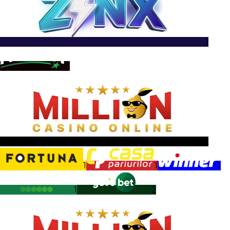
1
1
1
1
1
1
1
2