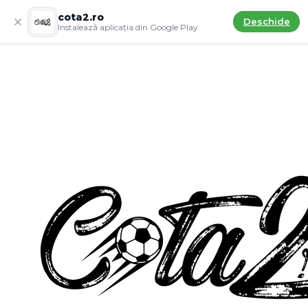
cota2.ro
Deschide
Instalează aplicația din Google Play