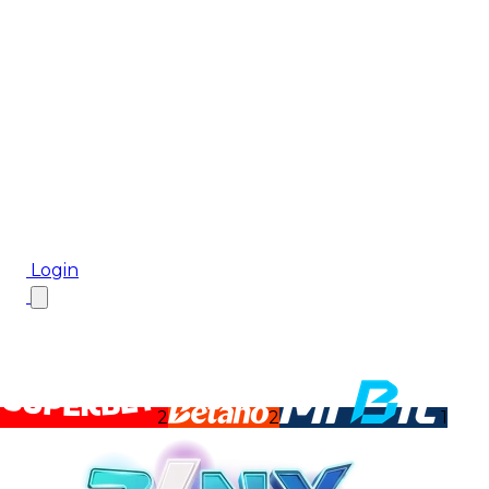
Biletul Zilei
Ponturi Pariuri
Aplicația mobilă Cota2
Top Case de Pariuri
Bonus De Bun Venit
Bonus Fără Depunere
Top Cazinouri
Rotiri Gratuite
Blog
Login
2
2
1