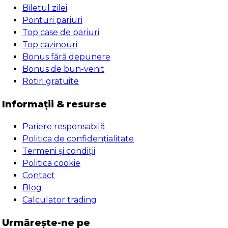
Biletul zilei
Ponturi pariuri
Top case de pariuri
Top cazinouri
Bonus fără depunere
Bonus de bun-venit
Rotiri gratuite
Informații & resurse
Pariere responsabilă
Politica de confidențialitate
Termeni și condiții
Politica cookie
Contact
Blog
Calculator trading
Urmărește-ne pe