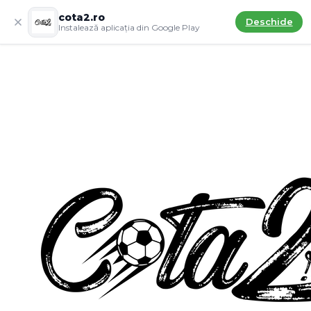
cota2.ro
Deschide
Instalează aplicația din Google Play