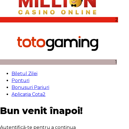
2
1
Biletul Zilei
Ponturi
Bonusuri Pariuri
Aplicația Cota2
Bun venit înapoi!
Autentifică-te pentru a continua