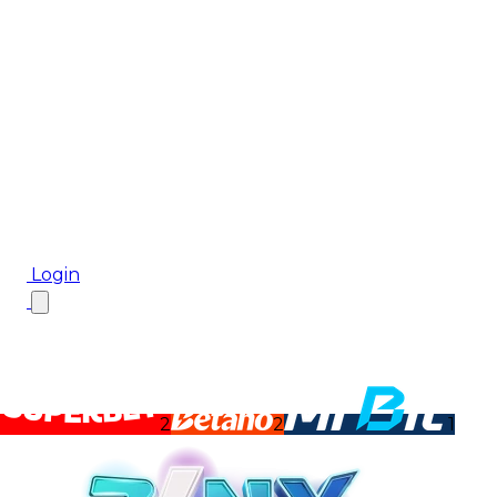
Biletul Zilei
Ponturi Pariuri
Aplicația mobilă Cota2
Top Case de Pariuri
Bonus De Bun Venit
Bonus Fără Depunere
Top Cazinouri
Rotiri Gratuite
Blog
Login
2
2
1