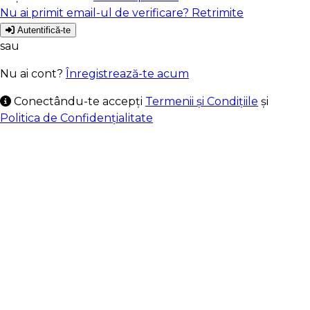
Nu ai primit email-ul de verificare? Retrimite
Autentifică-te
sau
Nu ai cont?
Înregistrează-te acum
Conectându-te accepți
Termenii și Condițiile
și
Politica de Confidențialitate