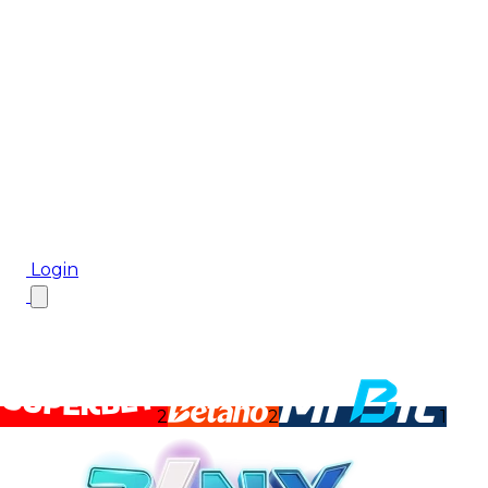
Biletul Zilei
Ponturi Pariuri
Aplicația mobilă Cota2
Top Case de Pariuri
Bonus De Bun Venit
Bonus Fără Depunere
Top Cazinouri
Rotiri Gratuite
Blog
Login
2
2
1