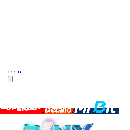
Biletul Zilei
Ponturi Pariuri
Aplicația mobilă Cota2
Top Case de Pariuri
Bonus De Bun Venit
Bonus Fără Depunere
Top Cazinouri
Rotiri Gratuite
Blog
Login
2
2
1