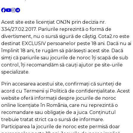
Acest site este licențiat ONJN prin decizia nr.
334/27.02.2017. Pariurile reprezintă o formă de
divertisment, nu o sursă sigură de câștig. Cota2.ro este
destinat EXCLUSIV persoanelor peste 18 ani. Dacă nu ai
împlinit 18 ani, te rugăm să părăsești acest site. Dacă
simți că pariurile sau jocurile de noroc îți scapă de sub
control, îți recomandăm să cauți ajutor pe site-urile
specializate.
Prin accesarea acestui site, confirmați că sunteți de
acord cu Termenii și Politică de confidențialitate. Acest
website oferă informații despre jocurile de noroc
online licențiate în România, care nu reprezintă o
recomandare sau obligație de a juca. Conținutul
trebuie tratat strict ca o sursă de informare.
Participarea la jocurile de noroc este permisă doar