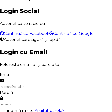
Login Social
Autentifică-te rapid cu
Continuă cu Facebook
Continuă cu Google
Autentificare sigură și rapidă
Login cu Email
Folosește email-ul și parola ta
Email
Parolă
Ţine-mă minte
Ai uitat parola?