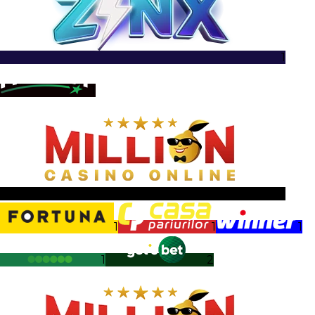
1
1
1
1
1
1
1
2