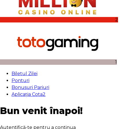
2
1
Biletul Zilei
Ponturi
Bonusuri Pariuri
Aplicația Cota2
Bun venit înapoi!
Autentifică-te pentru a continua