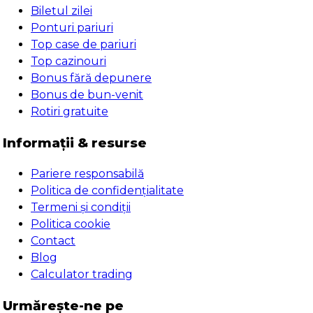
Biletul zilei
Ponturi pariuri
Top case de pariuri
Top cazinouri
Bonus fără depunere
Bonus de bun-venit
Rotiri gratuite
Informații & resurse
Pariere responsabilă
Politica de confidențialitate
Termeni și condiții
Politica cookie
Contact
Blog
Calculator trading
Urmărește-ne pe