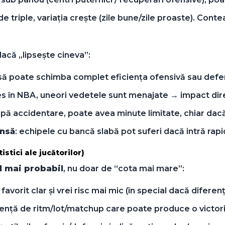
 triple, variația crește (zile bune/zile proaste). Conte
dacă „lipsește cineva”:
lipsă poate schimba complet eficiența ofensivă sau defe
les în NBA, uneori vedetele sunt menajate → impact dire
upă accidentare, poate avea minute limitate, chiar dacă
ânsă
: echipele cu bancă slabă pot suferi dacă intră rapi
istici ale jucătorilor)
l mai probabil
, nu doar de “cota mai mare”:
 favorit clar și vrei risc mai mic (în special dacă difere
ferență de ritm/lot/matchup care poate produce o victori