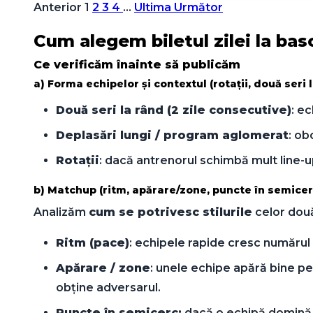
Anterior
1
2
3
4
…
Ultima
Următor
Cum alegem biletul zilei la bas
Ce verificăm înainte să publicăm
a) Forma echipelor și contextul (rotații, două seri 
Două seri la rând (2 zile consecutive)
: e
Deplasări lungi / program aglomerat
: ob
Rotații
: dacă antrenorul schimbă mult line-up
b) Matchup (ritm, apărare/zone, puncte în semicerc
Analizăm
cum se potrivesc stilurile
celor două
Ritm (pace)
: echipele rapide cresc numărul 
Apărare / zone
: unele echipe apără bine pe
obține adversarul.
Puncte în semicerc:
dacă o echipă domină s