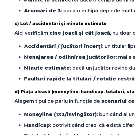
Aruncări de 3
: dacă o echipă depinde mult de
c) Lot / accidentări și minute estimate
Aici verificăm
cine joacă și cât joacă
, nu doar 
Accidentări / jucători incerți
: un titular 
Menajarea / odihnirea jucătorilor
: mai a
Minute estimate
: dacă un jucător revine d
Faulturi rapide la titulari / rotație restr
d) Piața aleasă (moneyline, handicap, totaluri, stat
Alegem tipul de pariu în funcție de
scenariul ce
Moneyline (1X2/învingător)
: bun când ai un
Handicap
: potrivit când crezi că există di