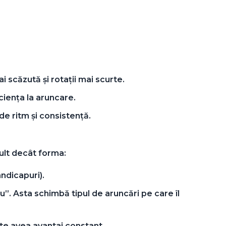
 scăzută și rotații mai scurte.
ciența la aruncare.
de ritm și consistență.
ult decât forma:
andicapuri).
”. Asta schimbă tipul de aruncări pe care îl
te avea avantaj constant.