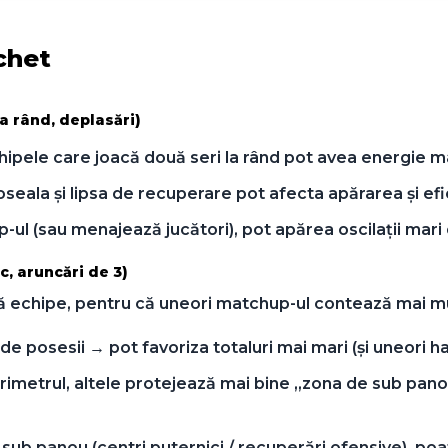
chet
la rând, deplasări)
chipele care joacă două seri la rând pot avea energie mai
oseala și lipsa de recuperare pot afecta apărarea și efi
-ul (sau menajează jucători), pot apărea oscilații mari 
, aruncări de 3)
 echipe, pentru că uneori matchup-ul contează mai m
de posesii → pot favoriza totaluri mai mari (și uneori h
rimetrul, altele protejează mai bine „zona de sub panou
ub panou (centri puternici / recuperări ofensive), poa