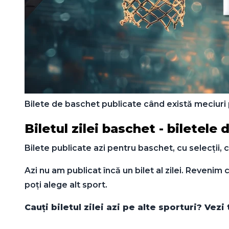
Bilete de baschet publicate când există meciuri po
Biletul zilei baschet - biletele 
Bilete publicate azi pentru baschet, cu selecții, co
Azi nu am publicat încă un bilet al zilei. Revenim 
poți alege alt sport.
Cauți biletul zilei azi pe alte sporturi? Vez