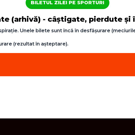
BILETUL ZILEI PE SPORTURI
e (arhivă) - câștigate, pierdute și
pirație. Unele bilete sunt încă în desfășurare (meciurile
urare (rezultat în așteptare).