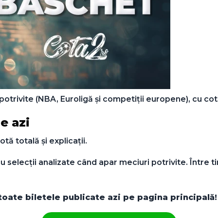
trivite (NBA, Euroligă și competiții europene), cu cotă 
de azi
tă totală și explicații.
cu selecții analizate când apar meciuri potrivite. Între 
i toate biletele publicate azi pe pagina principală!