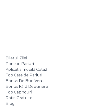
Biletul Zilei
Ponturi Pariuri
Aplicația mobilă Cota2
Top Case de Pariuri
Bonus De Bun Venit
Bonus Fără Depunere
Top Cazinouri
Rotiri Gratuite
Blog