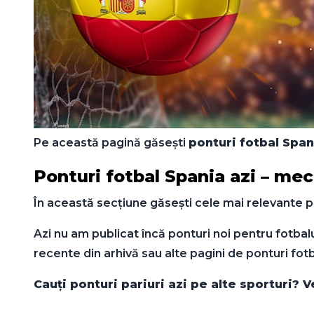
Pe această pagină găsești
ponturi fotbal Span
Ponturi fotbal Spania azi – mec
În această secțiune găsești cele mai relevante p
Azi nu am publicat încă ponturi noi pentru fotbalu
recente din arhivă sau alte pagini de ponturi fotb
Cauți ponturi pariuri azi pe alte sporturi? 