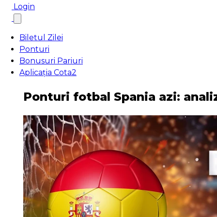
Login
Biletul Zilei
Ponturi
Bonusuri Pariuri
Aplicația Cota2
Ponturi fotbal Spania azi: anali