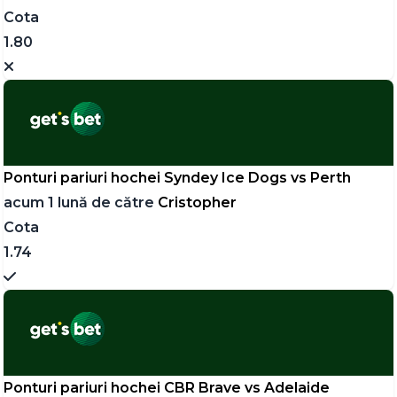
Cota
1.80
Ponturi pariuri hochei Syndey Ice Dogs vs Perth
acum 1 lună de către
Cristopher
Cota
1.74
Ponturi pariuri hochei CBR Brave vs Adelaide