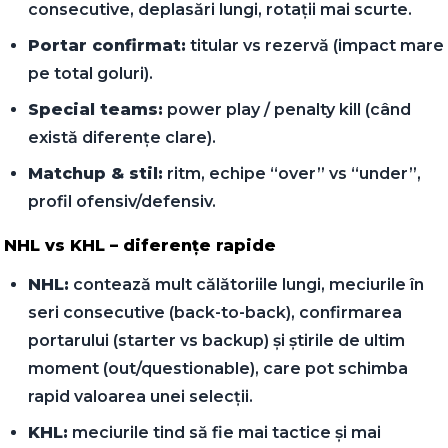
consecutive, deplasări lungi, rotații mai scurte.
Portar confirmat:
titular vs rezervă (impact mare
pe total goluri).
Special teams:
power play / penalty kill (când
există diferențe clare).
Matchup & stil:
ritm, echipe “over” vs “under”,
profil ofensiv/defensiv.
NHL vs KHL – diferențe rapide
NHL:
contează mult călătoriile lungi, meciurile în
seri consecutive (back-to-back), confirmarea
portarului (starter vs backup) și știrile de ultim
moment (out/questionable), care pot schimba
rapid valoarea unei selecții.
KHL:
meciurile tind să fie mai tactice și mai