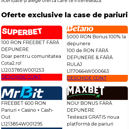
licențiate și alege oferta care te interesează.
Oferte exclusive la case de pariuri
5000 RON Bonus 100% la
100 RON FREEBET FĂRĂ
depunere
DEPUNERE
100 de RON FĂRĂ
Doar pentru comunitatea
DEPUNERE & FĂRĂ
Cota2.ro!
RULAJ
L1203785W001253
L1170664W000663
DESCHIDE CONT
DESCHIDE CONT
FREEBET 600 RON
NOU! BONUS FĂRĂ
Pariuri + Casino + Cash-
DEPUNERE
Out
Testează GRATIS noua
L1213854W001295
platformă de pariuri