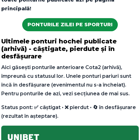
principală!
PONTURILE ZILEI PE SPORTURI
Ultimele ponturi hochei publicate
(arhivă) - câștigate, pierdute și în
desfășurare
Aici găsești ponturile anterioare Cota2 (arhivă),
împreună cu statusul lor. Unele ponturi pariuri sunt
încă în desfășurare (evenimentul nu s-a încheiat).
Pentru ponturile de azi, vezi secțiunea de mai sus.
Status pont: ✅ câștigat • ❌ pierdut • 🔄 în desfășurare
(rezultat în așteptare).