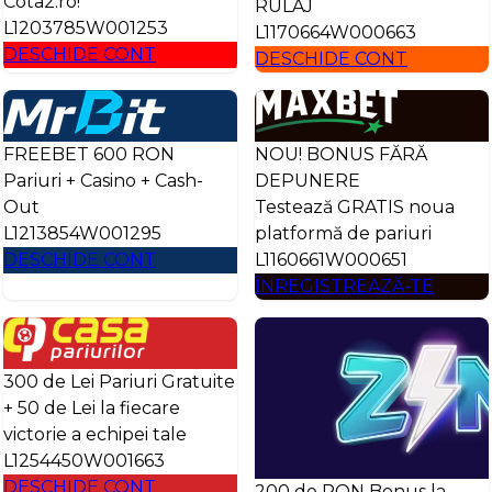
Cota2.ro!
RULAJ
L1203785W001253
L1170664W000663
DESCHIDE CONT
DESCHIDE CONT
FREEBET 600 RON
NOU! BONUS FĂRĂ
Pariuri + Casino + Cash-
DEPUNERE
Out
Testează GRATIS noua
L1213854W001295
platformă de pariuri
DESCHIDE CONT
L1160661W000651
ÎNREGISTREAZĂ-TE
300 de Lei Pariuri Gratuite
+ 50 de Lei la fiecare
victorie a echipei tale
L1254450W001663
DESCHIDE CONT
200 de RON Bonus la