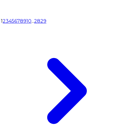
1
2
3
4
5
6
7
8
9
10
...
28
29