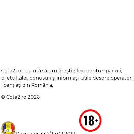
Cota2.ro te ajută să urmărești zilnic ponturi pariuri,
biletul zilei, bonusuri și informații utile despre operatori
licențiați din România.
©️ Cota2.ro 2026
Decizia nr 334/27.02.2017