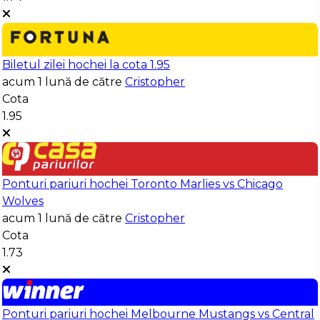
Biletul zilei hochei la cota 1.95
acum 1 lună de către
Cristopher
Cota
1.95
Ponturi pariuri hochei Toronto Marlies vs Chicago
Wolves
acum 1 lună de către
Cristopher
Cota
1.73
Ponturi pariuri hochei Melbourne Mustangs vs Central