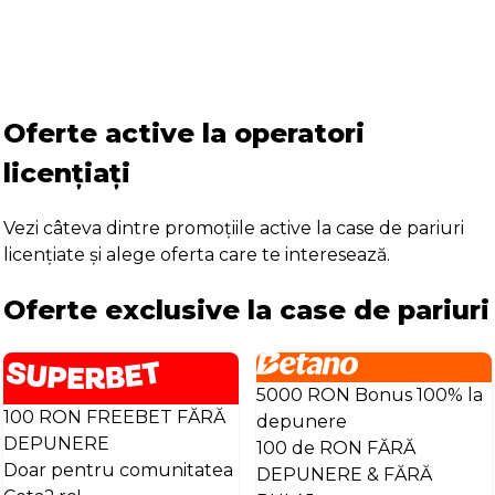
Oferte active la operatori
licențiați
Vezi câteva dintre promoțiile active la case de pariuri
licențiate și alege oferta care te interesează.
Oferte exclusive la case de pariuri
5000 RON Bonus 100% la
100 RON FREEBET FĂRĂ
depunere
DEPUNERE
100 de RON FĂRĂ
Doar pentru comunitatea
DEPUNERE & FĂRĂ