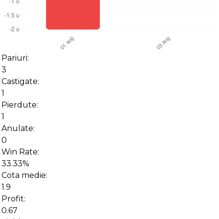
Pariuri:
3
Castigate:
1
Pierdute:
1
Anulate:
0
Win Rate:
33.33%
Cota medie:
1.9
Profit:
0.67