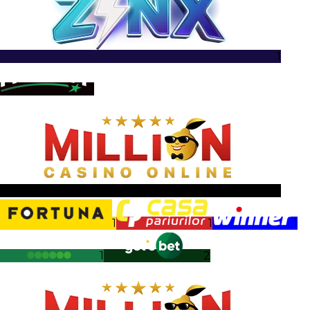
1
1
1
1
1
1
1
2