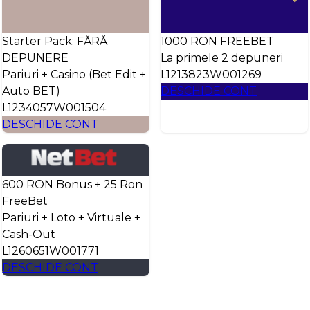
Starter Pack: FĂRĂ
1000 RON FREEBET
DEPUNERE
La primele 2 depuneri
Pariuri + Casino (Bet Edit +
L1213823W001269
Auto BET)
DESCHIDE CONT
L1234057W001504
DESCHIDE CONT
600 RON Bonus + 25 Ron
FreeBet
Pariuri + Loto + Virtuale +
Cash-Out
L1260651W001771
DESCHIDE CONT