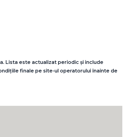
 Lista este actualizat periodic și include
dițiile finale pe site-ul operatorului înainte de