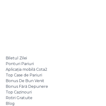
Biletul Zilei
Ponturi Pariuri
Aplicația mobilă Cota2
Top Case de Pariuri
Bonus De Bun Venit
Bonus Fără Depunere
Top Cazinouri
Rotiri Gratuite
Blog