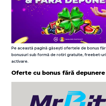
Pe această pagină găsești ofertele de bonus fără 
bonusuri sub formă de rotiri gratuite, freebet-uri
activare.
Oferte cu bonus fără depunere 