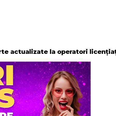
e actualizate la operatori licenția