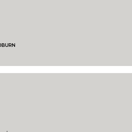
150BURN