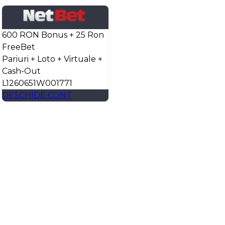
600 RON Bonus + 25 Ron
FreeBet
Pariuri + Loto + Virtuale +
Cash-Out
L1260651W001771
DESCHIDE CONT