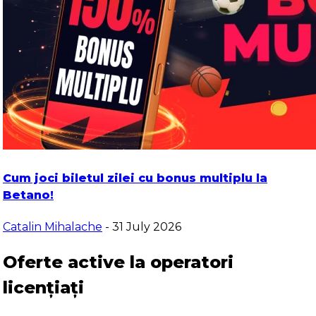
Cum joci biletul zilei cu bonus multiplu la
Betano!
Catalin Mihalache
- 31 July 2026
Oferte active la operatori
licențiați