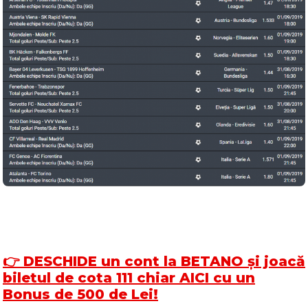
👉 DESCHIDE un cont la BETANO și joacă
biletul de cota 111 chiar AICI cu un
Bonus de 500 de Lei!