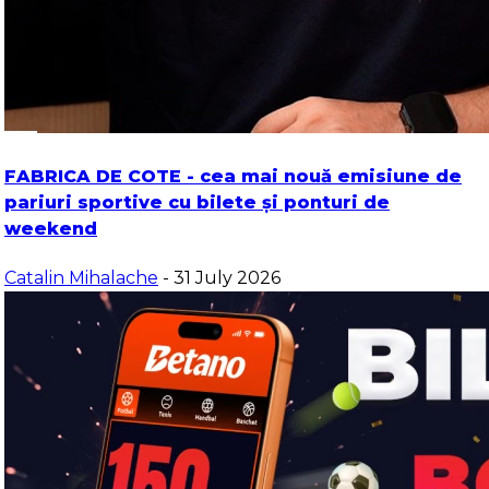
FABRICA DE COTE - cea mai nouă emisiune de
pariuri sportive cu bilete și ponturi de
weekend
Catalin Mihalache
- 31 July 2026