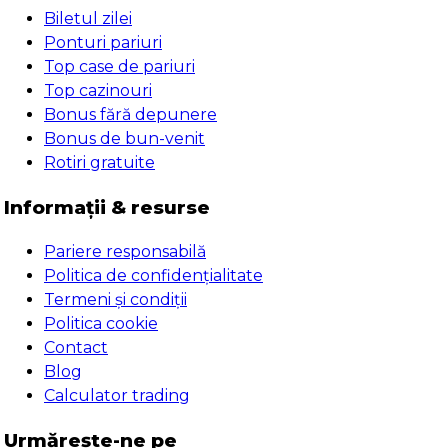
Biletul zilei
Ponturi pariuri
Top case de pariuri
Top cazinouri
Bonus fără depunere
Bonus de bun-venit
Rotiri gratuite
Informații & resurse
Pariere responsabilă
Politica de confidențialitate
Termeni și condiții
Politica cookie
Contact
Blog
Calculator trading
Urmărește-ne pe