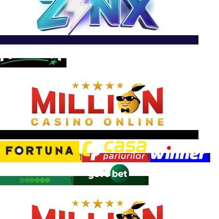
1
1
1
1
1
1
1
2