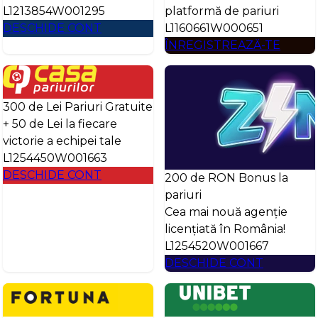
L1213854W001295
platformă de pariuri
DESCHIDE CONT
L1160661W000651
ÎNREGISTREAZĂ-TE
300 de Lei Pariuri Gratuite
+ 50 de Lei la fiecare
victorie a echipei tale
L1254450W001663
DESCHIDE CONT
200 de RON Bonus la
pariuri
Cea mai nouă agenție
licențiată în România!
L1254520W001667
DESCHIDE CONT