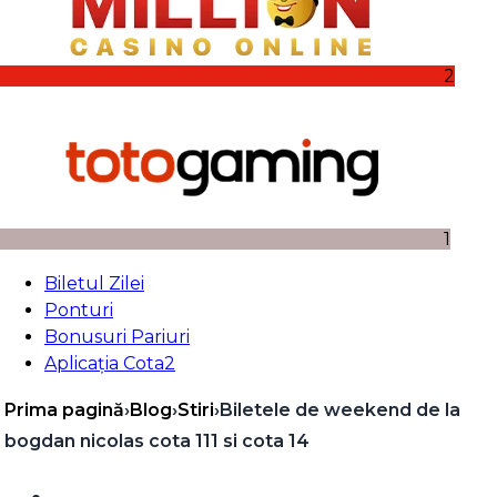
2
1
Biletul Zilei
Ponturi
Bonusuri Pariuri
Aplicația Cota2
Prima pagină
›
Blog
›
Stiri
›
Biletele de weekend de la
bogdan nicolas cota 111 si cota 14