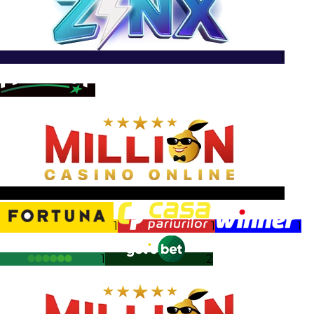
1
1
1
1
1
1
1
2