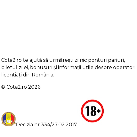
Cota2.ro te ajută să urmărești zilnic ponturi pariuri,
biletul zilei, bonusuri și informații utile despre operatori
licențiați din România.
©️ Cota2.ro 2026
Decizia nr 334/27.02.2017