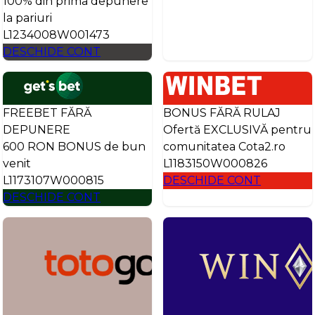
100% din prima depunere
la pariuri
L1234008W001473
DESCHIDE CONT
FREEBET FĂRĂ
BONUS FĂRĂ RULAJ
DEPUNERE
Ofertă EXCLUSIVĂ pentru
600 RON BONUS de bun
comunitatea Cota2.ro
venit
L1183150W000826
L1173107W000815
DESCHIDE CONT
DESCHIDE CONT