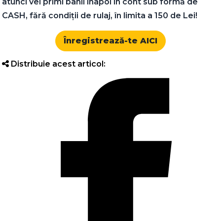
atunci vei primi banii înapoi în cont sub formă de
CASH, fără condiții de rulaj, în limita a 150 de Lei!
Înregistrează-te AICI
Distribuie acest articol: