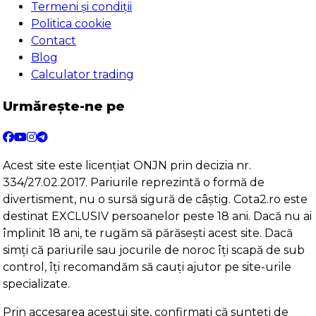
Termeni și condiții
Politica cookie
Contact
Blog
Calculator trading
Urmărește-ne pe
Acest site este licențiat ONJN prin decizia nr.
334/27.02.2017. Pariurile reprezintă o formă de
divertisment, nu o sursă sigură de câștig. Cota2.ro este
destinat EXCLUSIV persoanelor peste 18 ani. Dacă nu ai
împlinit 18 ani, te rugăm să părăsești acest site. Dacă
simți că pariurile sau jocurile de noroc îți scapă de sub
control, îți recomandăm să cauți ajutor pe site-urile
specializate.
Prin accesarea acestui site, confirmați că sunteți de