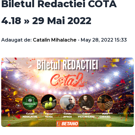
Biletul Redactiei COTA
4.18 » 29 Mai 2022
Adaugat de:
Catalin Mihalache
- May 28, 2022 15:33