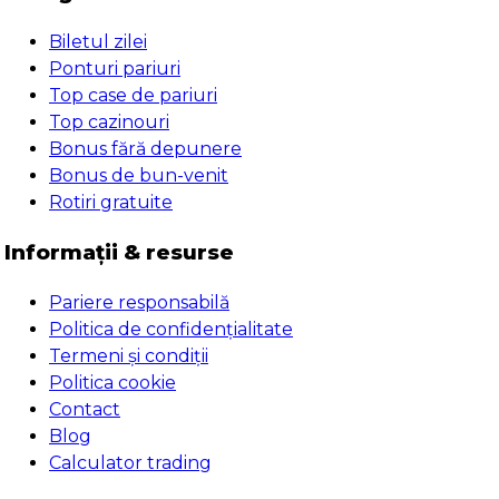
Biletul zilei
Ponturi pariuri
Top case de pariuri
Top cazinouri
Bonus fără depunere
Bonus de bun-venit
Rotiri gratuite
Informații & resurse
Pariere responsabilă
Politica de confidențialitate
Termeni și condiții
Politica cookie
Contact
Blog
Calculator trading