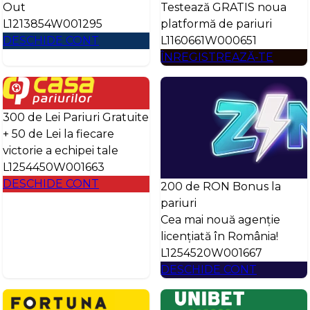
Out
Testează GRATIS noua
L1213854W001295
platformă de pariuri
DESCHIDE CONT
L1160661W000651
ÎNREGISTREAZĂ-TE
300 de Lei Pariuri Gratuite
+ 50 de Lei la fiecare
victorie a echipei tale
L1254450W001663
DESCHIDE CONT
200 de RON Bonus la
pariuri
Cea mai nouă agenție
licențiată în România!
L1254520W001667
DESCHIDE CONT