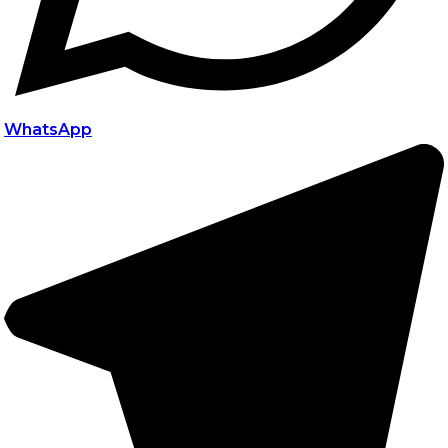
WhatsApp