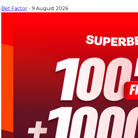
Bet Factor
- 9 August 2026