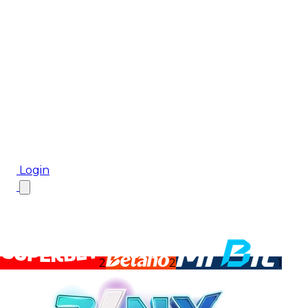
Biletul Zilei
Ponturi Pariuri
Aplicația mobilă Cota2
Top Case de Pariuri
Bonus De Bun Venit
Bonus Fără Depunere
Top Cazinouri
Rotiri Gratuite
Blog
Login
2
2
1