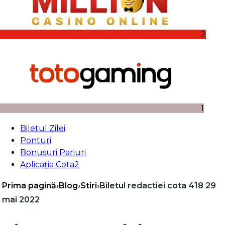
2
1
Biletul Zilei
Ponturi
Bonusuri Pariuri
Aplicația Cota2
Prima pagină
›
Blog
›
Stiri
›
Biletul redactiei cota 418 29
mai 2022