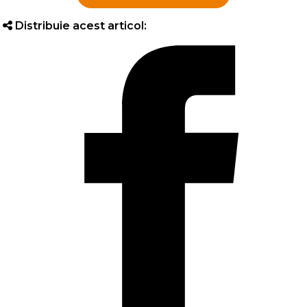
Distribuie acest articol: