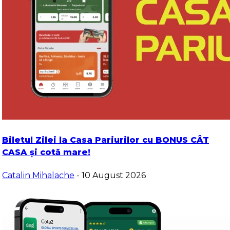
Biletul Zilei la Casa Pariurilor cu BONUS CÂT
CASA și cotă mare!
Catalin Mihalache
- 10 August 2026