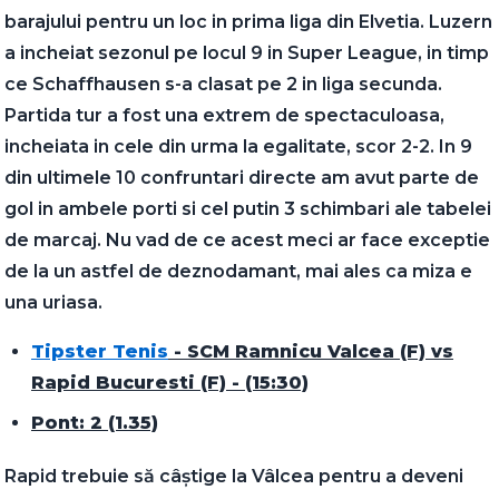
barajului pentru un loc in prima liga din Elvetia. Luzern
a incheiat sezonul pe locul 9 in Super League, in timp
ce Schaffhausen s-a clasat pe 2 in liga secunda.
Partida tur a fost una extrem de spectaculoasa,
incheiata in cele din urma la egalitate, scor 2-2. In 9
din ultimele 10 confruntari directe am avut parte de
gol in ambele porti si cel putin 3 schimbari ale tabelei
de marcaj. Nu vad de ce acest meci ar face exceptie
de la un astfel de deznodamant, mai ales ca miza e
una uriasa.
Tipster Tenis
- SCM Ramnicu Valcea (F) vs
Rapid Bucuresti (F) - (15:30)
Pont: 2 (1.35)
Rapid trebuie să câștige la Vâlcea pentru a deveni