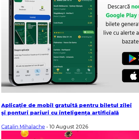
Aplicație de mobil gratuită pentru biletul zilei
și ponturi pariuri cu inteligența artificială
Catalin Mihalache
- 10 August 2026