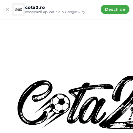
cota2.ro
Deschide
Instalează aplicația din Google Play