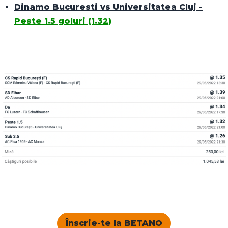
Dinamo Bucuresti vs Universitatea Cluj -
Peste 1.5 goluri (1.32)
Înscrie-te la BETANO