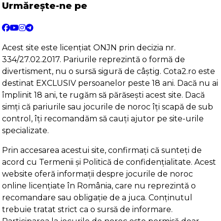
Urmărește-ne pe
Acest site este licențiat ONJN prin decizia nr.
334/27.02.2017. Pariurile reprezintă o formă de
divertisment, nu o sursă sigură de câștig. Cota2.ro este
destinat EXCLUSIV persoanelor peste 18 ani. Dacă nu ai
împlinit 18 ani, te rugăm să părăsești acest site. Dacă
simți că pariurile sau jocurile de noroc îți scapă de sub
control, îți recomandăm să cauți ajutor pe site-urile
specializate.
Prin accesarea acestui site, confirmați că sunteți de
acord cu Termenii și Politică de confidențialitate. Acest
website oferă informații despre jocurile de noroc
online licențiate în România, care nu reprezintă o
recomandare sau obligație de a juca. Conținutul
trebuie tratat strict ca o sursă de informare.