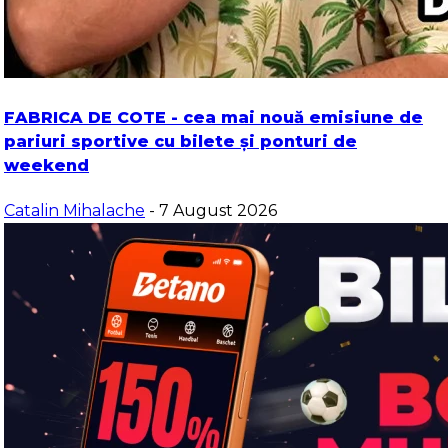
FABRICA DE COTE - cea mai nouă emisiune de
pariuri sportive cu bilete și ponturi de
weekend
Catalin Mihalache
- 7 August 2026