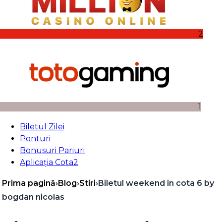
2
1
Biletul Zilei
Ponturi
Bonusuri Pariuri
Aplicația Cota2
Prima pagină
›
Blog
›
Stiri
›
Biletul weekend in cota 6 by
bogdan nicolas