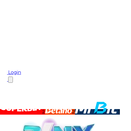
Biletul Zilei
Ponturi Pariuri
Aplicația mobilă Cota2
Top Case de Pariuri
Bonus De Bun Venit
Bonus Fără Depunere
Top Cazinouri
Rotiri Gratuite
Blog
Login
2
2
1