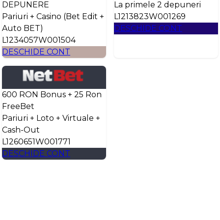
DEPUNERE
La primele 2 depuneri
Pariuri + Casino (Bet Edit +
L1213823W001269
Auto BET)
DESCHIDE CONT
L1234057W001504
DESCHIDE CONT
600 RON Bonus + 25 Ron
FreeBet
Pariuri + Loto + Virtuale +
Cash-Out
L1260651W001771
DESCHIDE CONT