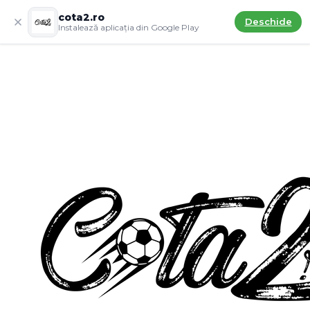
cota2.ro
Deschide
Instalează aplicația din Google Play