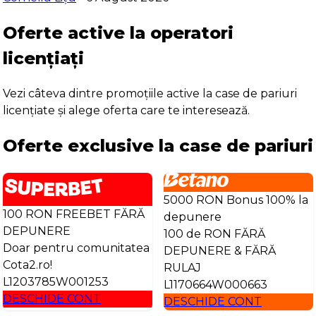
Oferte active la operatori
licențiați
Vezi câteva dintre promoțiile active la case de pariuri
licențiate și alege oferta care te interesează.
Oferte exclusive la case de pariuri
5000 RON Bonus 100% la
100 RON FREEBET FĂRĂ
depunere
DEPUNERE
100 de RON FĂRĂ
Doar pentru comunitatea
DEPUNERE & FĂRĂ
Cota2.ro!
RULAJ
L1203785W001253
L1170664W000663
DESCHIDE CONT
DESCHIDE CONT