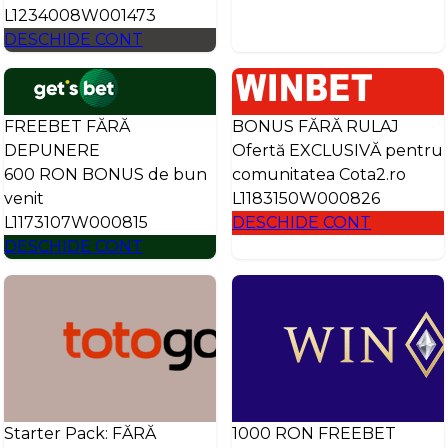
L1234008W001473
DESCHIDE CONT
FREEBET FĂRĂ
BONUS FĂRĂ RULAJ
DEPUNERE
Ofertă EXCLUSIVĂ pentru
600 RON BONUS de bun
comunitatea Cota2.ro
venit
L1183150W000826
L1173107W000815
DESCHIDE CONT
DESCHIDE CONT
Starter Pack: FĂRĂ
1000 RON FREEBET