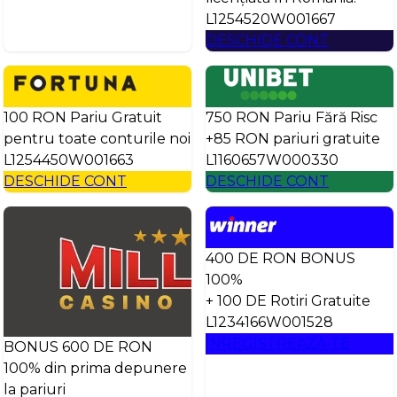
L1254520W001667
DESCHIDE CONT
100 RON Pariu Gratuit
750 RON Pariu Fără Risc
pentru toate conturile noi
+85 RON pariuri gratuite
L1254450W001663
L1160657W000330
DESCHIDE CONT
DESCHIDE CONT
400 DE RON BONUS
100%
+ 100 DE Rotiri Gratuite
L1234166W001528
ÎNREGISTREAZĂ-TE
BONUS 600 DE RON
100% din prima depunere
la pariuri