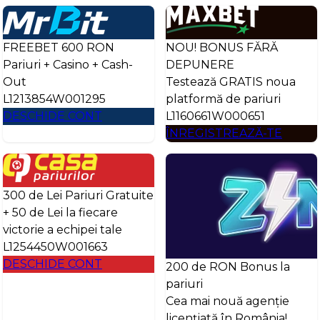
FREEBET 600 RON
NOU! BONUS FĂRĂ
Pariuri + Casino + Cash-
DEPUNERE
Out
Testează GRATIS noua
L1213854W001295
platformă de pariuri
DESCHIDE CONT
L1160661W000651
ÎNREGISTREAZĂ-TE
300 de Lei Pariuri Gratuite
+ 50 de Lei la fiecare
victorie a echipei tale
L1254450W001663
DESCHIDE CONT
200 de RON Bonus la
pariuri
Cea mai nouă agenție
licențiată în România!