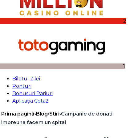
2
1
Biletul Zilei
Ponturi
Bonusuri Pariuri
Aplicația Cota2
Prima pagină
›
Blog
›
Stiri
›
Campanie de donatii
impreuna facem un spital