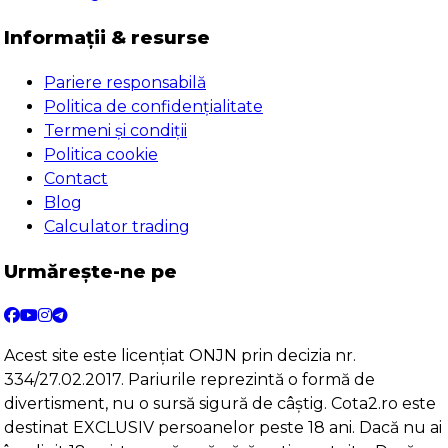
Informații & resurse
Pariere responsabilă
Politica de confidențialitate
Termeni și condiții
Politica cookie
Contact
Blog
Calculator trading
Urmărește-ne pe
Acest site este licențiat ONJN prin decizia nr.
334/27.02.2017. Pariurile reprezintă o formă de
divertisment, nu o sursă sigură de câștig. Cota2.ro este
destinat EXCLUSIV persoanelor peste 18 ani. Dacă nu ai