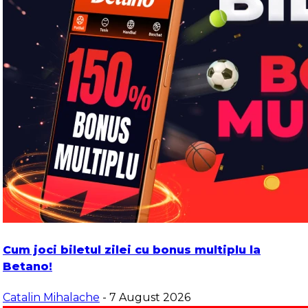
Cum joci biletul zilei cu bonus multiplu la
Betano!
Catalin Mihalache
- 7 August 2026