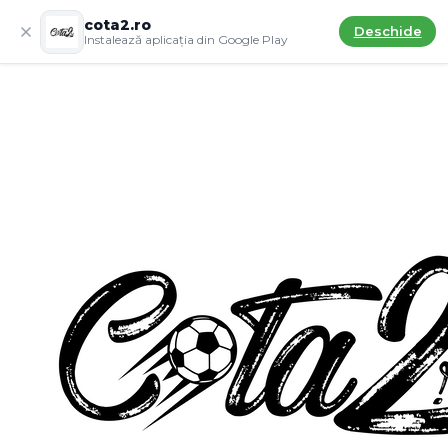
cota2.ro
Deschide
Instalează aplicația din Google Play