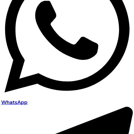
WhatsApp