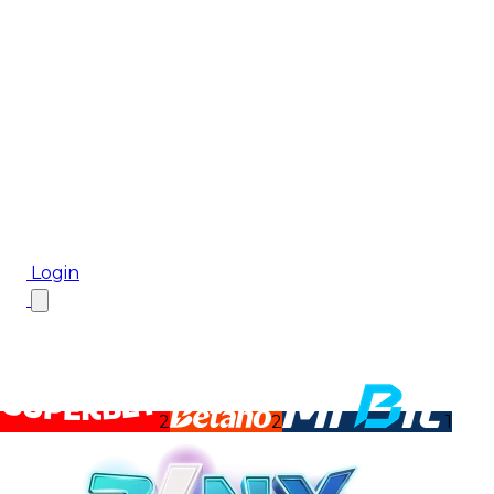
Biletul Zilei
Ponturi Pariuri
Aplicația mobilă Cota2
Top Case de Pariuri
Bonus De Bun Venit
Bonus Fără Depunere
Top Cazinouri
Rotiri Gratuite
Blog
Login
2
2
1