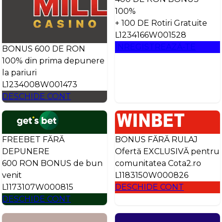
100%
+ 100 DE Rotiri Gratuite
L1234166W001528
ÎNREGISTREAZĂ-TE
BONUS 600 DE RON
100% din prima depunere
la pariuri
L1234008W001473
DESCHIDE CONT
FREEBET FĂRĂ
BONUS FĂRĂ RULAJ
DEPUNERE
Ofertă EXCLUSIVĂ pentru
600 RON BONUS de bun
comunitatea Cota2.ro
venit
L1183150W000826
L1173107W000815
DESCHIDE CONT
DESCHIDE CONT