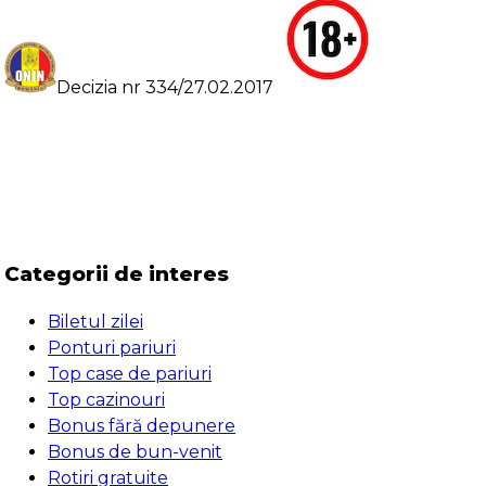
Decizia nr 334/27.02.2017
Categorii de interes
Biletul zilei
Ponturi pariuri
Top case de pariuri
Top cazinouri
Bonus fără depunere
Bonus de bun-venit
Rotiri gratuite