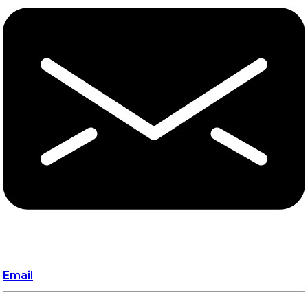
Email