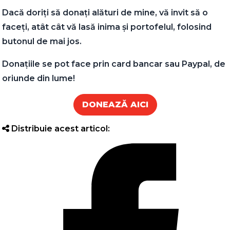
Dacă doriți să donați alături de mine, vă invit să o
faceți, atât cât vă lasă inima și portofelul, folosind
butonul de mai jos.
Donațiile se pot face prin card bancar sau Paypal, de
oriunde din lume!
DONEAZĂ AICI
Distribuie acest articol: