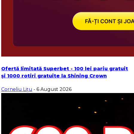
Ofertă limitată Superbet - 100 lei pariu gratuit
și 1000 rotiri gratuite la Shining Crown
Corneliu Lițu
- 6 August 2026