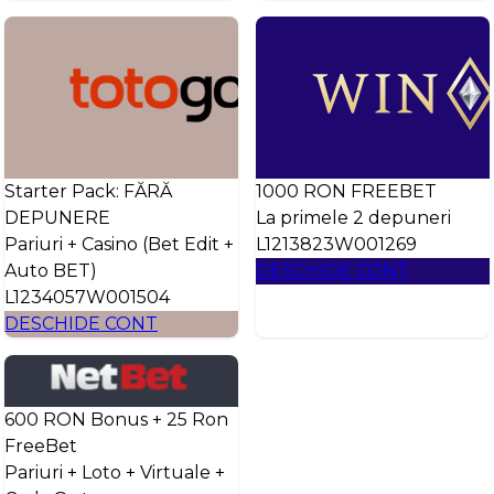
Starter Pack: FĂRĂ
1000 RON FREEBET
DEPUNERE
La primele 2 depuneri
Pariuri + Casino (Bet Edit +
L1213823W001269
Auto BET)
DESCHIDE CONT
L1234057W001504
DESCHIDE CONT
600 RON Bonus + 25 Ron
FreeBet
Pariuri + Loto + Virtuale +