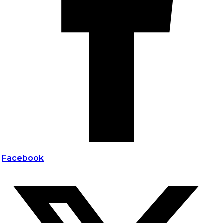
Facebook