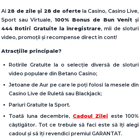
Ai
28 de zile și 28 de oferte
la Casino, Casino Live,
Sport sau Virtuale,
100% Bonus de Bun Venit
și
444 Rotiri Gratuite la înregistrare
, mii de sloturi
video, promoții și recompense direct în cont!
Atracțiile principale?
Rotirile Gratuite la o selecție diversă de sloturi
video populare din Betano Casino;
Jetoane de Aur pe care le poți folosi la mesele din
Casino Live de Ruletă sau Blackjack;
Pariuri Gratuite la Sport.
Toată luna decembrie,
Cadoul Zilei
este 100%
câștigător. Tot ce trebuie să faci este să îți alegi
cadoul și să îți revendici premiul GARANTAT.