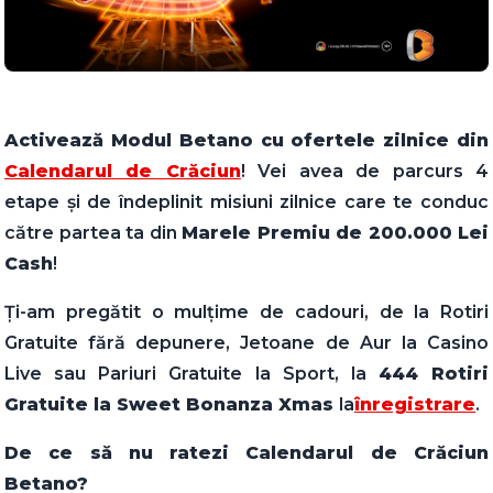
Activează Modul Betano cu ofertele zilnice din
Calendarul de Crăciun
! Vei avea de parcurs 4
etape și de îndeplinit misiuni zilnice care te conduc
către partea ta din
Marele Premiu de 200.000 Lei
Cash
!
Ți-am pregătit o mulțime de cadouri, de la Rotiri
Gratuite fără depunere, Jetoane de Aur la Casino
Live sau Pariuri Gratuite la Sport, la
444 Rotiri
Gratuite la Sweet Bonanza Xmas
la
înregistrare
.
De ce să nu ratezi Calendarul de Crăciun
Betano?