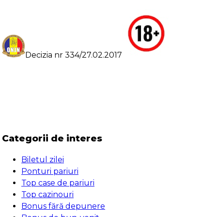
Decizia nr 334/27.02.2017
Categorii de interes
Biletul zilei
Ponturi pariuri
Top case de pariuri
Top cazinouri
Bonus fără depunere