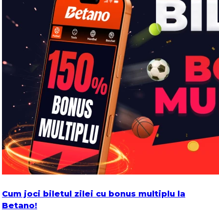
Cum joci biletul zilei cu bonus multiplu la
Betano!