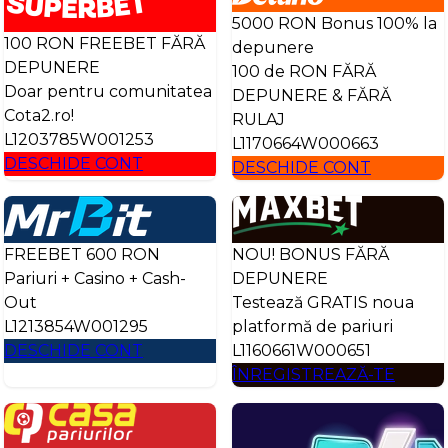
5000 RON Bonus 100% la
100 RON FREEBET FĂRĂ
depunere
DEPUNERE
100 de RON FĂRĂ
Doar pentru comunitatea
DEPUNERE & FĂRĂ
Cota2.ro!
RULAJ
L1203785W001253
L1170664W000663
DESCHIDE CONT
DESCHIDE CONT
FREEBET 600 RON
NOU! BONUS FĂRĂ
Pariuri + Casino + Cash-
DEPUNERE
Out
Testează GRATIS noua
L1213854W001295
platformă de pariuri
DESCHIDE CONT
L1160661W000651
ÎNREGISTREAZĂ-TE