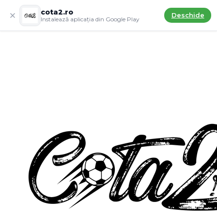
cota2.ro
Deschide
Instalează aplicația din Google Play