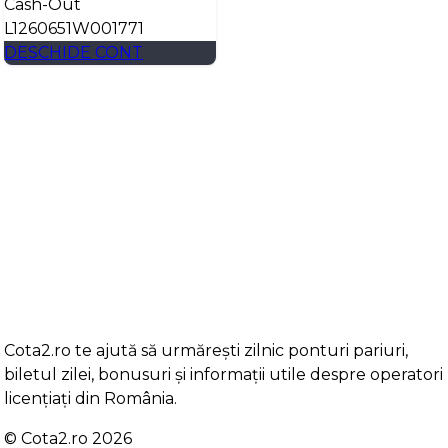
Cash-Out
L1260651W001771
DESCHIDE CONT
Cota2.ro te ajută să urmărești zilnic ponturi pariuri,
biletul zilei, bonusuri și informații utile despre operatori
licențiați din România.
©️ Cota2.ro 2026