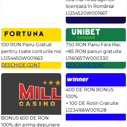
licențiată în România!
L1254520W001667
DESCHIDE CONT
100 RON Pariu Gratuit
750 RON Pariu Fără Risc
pentru toate conturile noi
+85 RON pariuri gratuite
L1254450W001663
L1160657W000330
DESCHIDE CONT
DESCHIDE CONT
400 DE RON BONUS
100%
+ 100 DE Rotiri Gratuite
L1234166W001528
ÎNREGISTREAZĂ-TE
BONUS 600 DE RON
100% din prima depunere