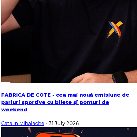
FABRICA DE COTE - cea mai nouă emisiune de
pariuri sportive cu bilete și ponturi de
weekend
Catalin Mihalache
- 31 July 2026