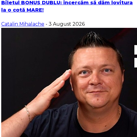
Biletul BONUS DUBLU: încercăm să dăm lovitura
la o cotă MARE!
Catalin Mihalache
- 3 August 2026