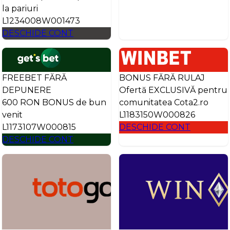
la pariuri
L1234008W001473
DESCHIDE CONT
FREEBET FĂRĂ
BONUS FĂRĂ RULAJ
DEPUNERE
Ofertă EXCLUSIVĂ pentru
600 RON BONUS de bun
comunitatea Cota2.ro
venit
L1183150W000826
L1173107W000815
DESCHIDE CONT
DESCHIDE CONT