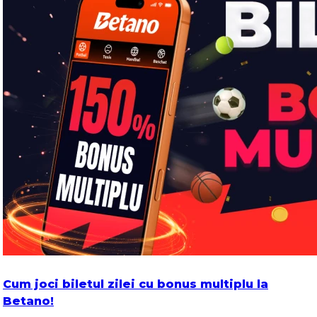
Cum joci biletul zilei cu bonus multiplu la
Betano!