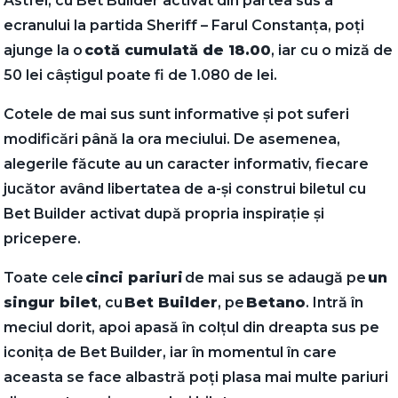
Astfel, cu Bet Builder activat din partea sus a
ecranului la partida Sheriff – Farul Constanța, poți
ajunge la o
cotă cumulată de 18.00
, iar cu o miză de
50 lei câștigul poate fi de 1.080 de lei.
Cotele de mai sus sunt informative și pot suferi
modificări până la ora meciului. De asemenea,
alegerile făcute au un caracter informativ, fiecare
jucător având libertatea de a-și construi biletul cu
Bet Builder activat după propria inspirație și
pricepere.
Toate cele
cinci pariuri
de mai sus se adaugă pe
un
singur bilet
, cu
Bet Builder
, pe
Betano
. Intră în
meciul dorit, apoi apasă în colțul din dreapta sus pe
iconița de Bet Builder, iar în momentul în care
aceasta se face albastră poți plasa mai multe pariuri