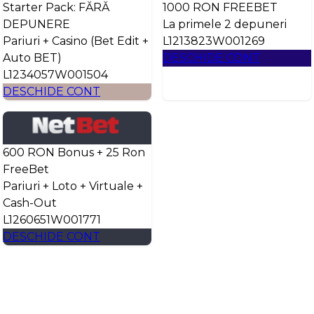
Starter Pack: FĂRĂ
1000 RON FREEBET
DEPUNERE
La primele 2 depuneri
Pariuri + Casino (Bet Edit +
L1213823W001269
Auto BET)
DESCHIDE CONT
L1234057W001504
DESCHIDE CONT
600 RON Bonus + 25 Ron
FreeBet
Pariuri + Loto + Virtuale +
Cash-Out
L1260651W001771
DESCHIDE CONT