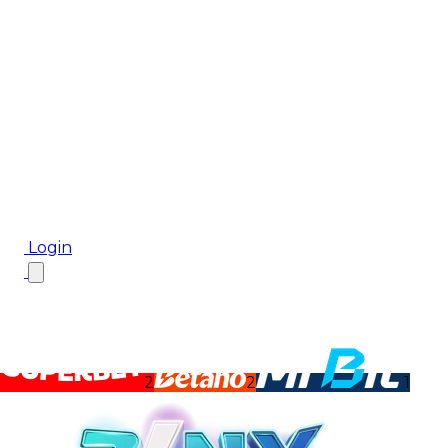
Biletul Zilei
Ponturi Pariuri
Aplicația mobilă Cota2
Top Case de Pariuri
Bonus De Bun Venit
Bonus Fără Depunere
Top Cazinouri
Rotiri Gratuite
Blog
Login
2
2
1