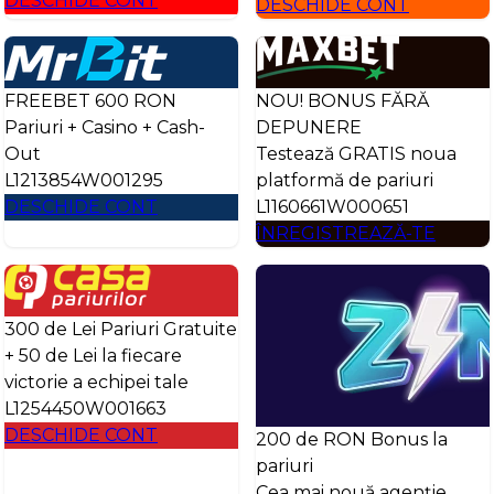
DESCHIDE CONT
DESCHIDE CONT
FREEBET 600 RON
NOU! BONUS FĂRĂ
Pariuri + Casino + Cash-
DEPUNERE
Out
Testează GRATIS noua
L1213854W001295
platformă de pariuri
DESCHIDE CONT
L1160661W000651
ÎNREGISTREAZĂ-TE
300 de Lei Pariuri Gratuite
+ 50 de Lei la fiecare
victorie a echipei tale
L1254450W001663
DESCHIDE CONT
200 de RON Bonus la
pariuri
Cea mai nouă agenție