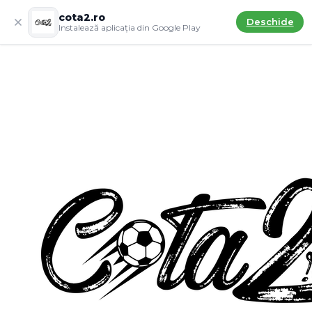
cota2.ro
Deschide
Instalează aplicația din Google Play