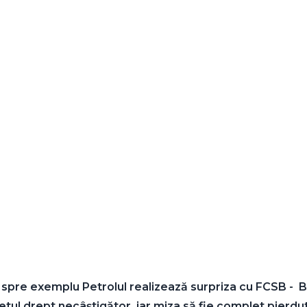
– spre exemplu Petrolul realizează surpriza cu FCSB - 
etul drept necâștigător, iar miza să fie complet pierdu