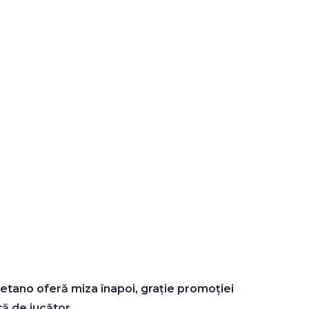
Betano oferă miza înapoi, grație promoției
tă de jucător.