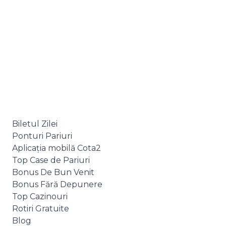
Biletul Zilei
Ponturi Pariuri
Aplicația mobilă Cota2
Top Case de Pariuri
Bonus De Bun Venit
Bonus Fără Depunere
Top Cazinouri
Rotiri Gratuite
Blog