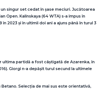
u un singur set cedat în șase meciuri. Jucătoarea
alian Open. Kalinskaya (64 WTA) s-a impus în
2023 și în ultimii doi ani a ajuns până în turul 3
r ultima partidă a fost câștigată de Azarenka, în
016). Giorgi n-a depășit turul secund la ultimele
 cu Betano. Selecția de mai sus este orientativă,