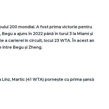
pului 200 mondial. A fost prima victorie pentru
 Begu a ajuns în 2022 până în turul 3 la Miami și
e a carierei în circuit, locul 23 WTA. În acest an
re între Begu și Zheng.
la Linz, Martic (41 WTA) pornește cu prima șansă