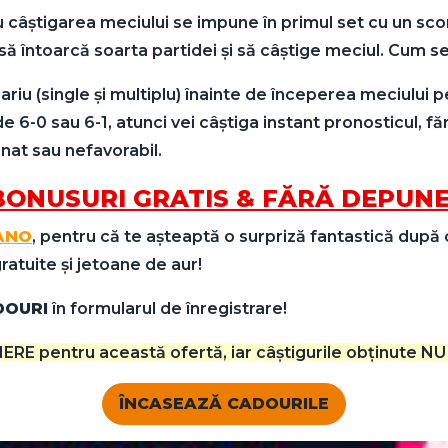
câștigarea meciului se impune în primul set cu un scor d
să întoarcă soarta partidei și să câștige meciul. Cum s
ariu (single și multiplu) înainte de începerea meciului p
6-0 sau 6-1, atunci vei câștiga instant pronosticul, fără 
onat sau nefavorabil.
BONUSURI GRATIS & FĂRĂ DEPUN
ANO
, pentru că te așteaptă o surpriză fantastică după 
gratuite și jetoane de aur!
DOURI
în formularul de înregistrare!
E pentru această ofertă, iar câștigurile obținute N
ÎNCASEAZĂ CADOURILE