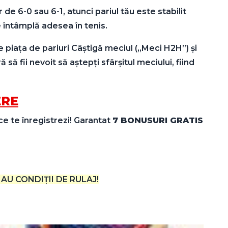
e 6-0 sau 6-1, atunci pariul tău este stabilit
e întâmplă adesea în tenis.
e piața de pariuri Câștigă meciul („Meci H2H”) și
să fii nevoit să aștepți sfârșitul meciului, fiind
ERE
ce te înregistrezi! Garantat
7 BONUSURI GRATIS
U AU CONDIȚII DE RULAJ!