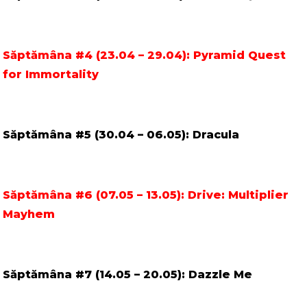
Săptămâna #4 (23.04 – 29.04): Pyramid Quest
for Immortality
Săptămâna #5 (30.04 – 06.05): Dracula
Săptămâna #6 (07.05 – 13.05): Drive: Multiplier
Mayhem
Săptămâna #7 (14.05 – 20.05): Dazzle Me