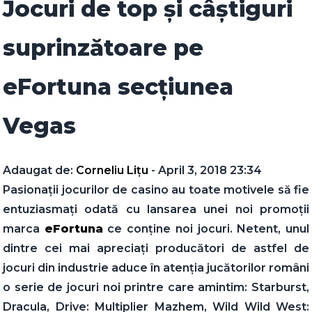
Jocuri de top şi câştiguri
suprinzătoare pe
eFortuna secţiunea
Vegas
Adaugat de:
Corneliu Lițu
- April 3, 2018 23:34
Pasionaţii jocurilor de casino au toate motivele să fie
entuziasmaţi odată cu lansarea unei noi promoţii
marca
eFortuna
ce conţine noi jocuri. Netent, unul
dintre cei mai apreciaţi producători de astfel de
jocuri din industrie aduce în atenţia jucătorilor români
o serie de jocuri noi printre care amintim: Starburst,
Dracula, Drive: Multiplier Mazhem, Wild Wild West: