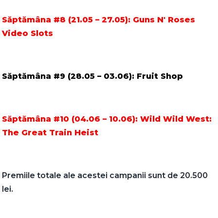
Săptămâna #8 (21.05 – 27.05): Guns N' Roses
Video Slots
Săptămâna #9 (28.05 – 03.06): Fruit Shop
Săptămâna #10 (04.06 – 10.06): Wild Wild West:
The Great Train Heist
Premiile totale ale acestei campanii sunt de 20.500
lei.