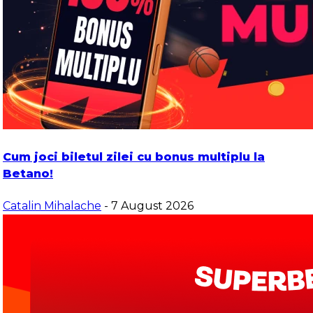
Cum joci biletul zilei cu bonus multiplu la
Betano!
Catalin Mihalache
- 7 August 2026