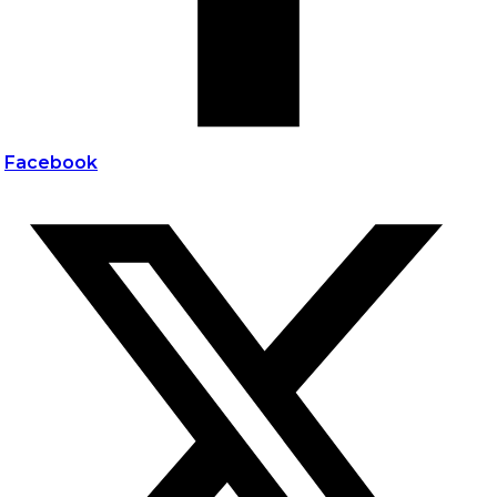
Facebook