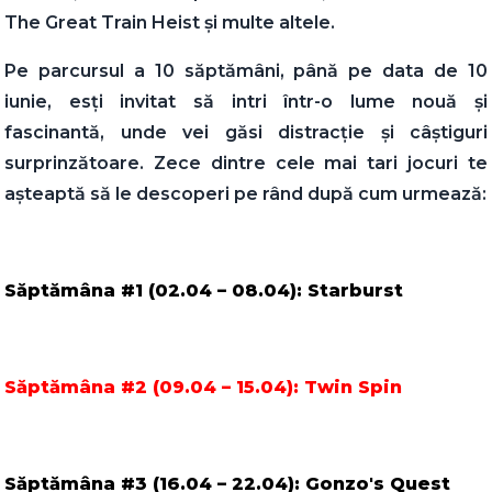
The Great Train Heist şi multe altele.
Pe parcursul a 10 săptămâni, până pe data de 10
iunie, esţi invitat să intri într-o lume nouă şi
fascinantă, unde vei găsi distracţie şi câştiguri
surprinzătoare. Zece dintre cele mai tari jocuri te
aşteaptă să le descoperi pe rând după cum urmează:
Săptămâna #1 (02.04 – 08.04): Starburst
Săptămâna #2 (09.04 – 15.04): Twin Spin
Săptămâna #3 (16.04 – 22.04): Gonzo's Quest