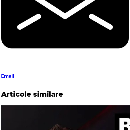
Email
Articole similare