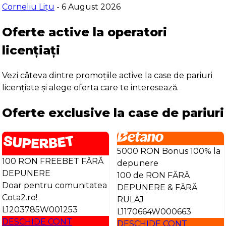
Corneliu Lițu
- 6 August 2026
Oferte active la operatori
licențiați
Vezi câteva dintre promoțiile active la case de pariuri
licențiate și alege oferta care te interesează.
Oferte exclusive la case de pariuri
5000 RON Bonus 100% la
100 RON FREEBET FĂRĂ
depunere
DEPUNERE
100 de RON FĂRĂ
Doar pentru comunitatea
DEPUNERE & FĂRĂ
Cota2.ro!
RULAJ
L1203785W001253
L1170664W000663
DESCHIDE CONT
DESCHIDE CONT