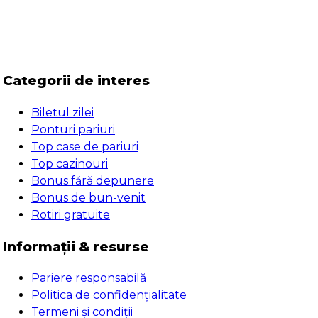
Categorii de interes
Biletul zilei
Ponturi pariuri
Top case de pariuri
Top cazinouri
Bonus fără depunere
Bonus de bun-venit
Rotiri gratuite
Informații & resurse
Pariere responsabilă
Politica de confidențialitate
Termeni și condiții