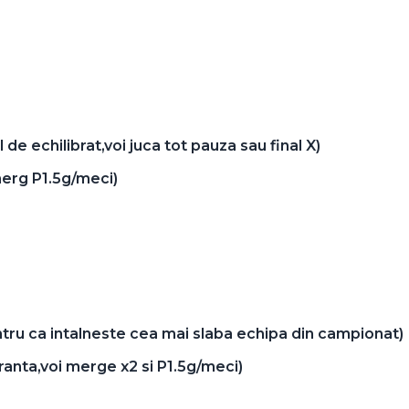
de echilibrat,voi juca tot pauza sau final X)
merg P1.5g/meci)
entru ca intalneste cea mai slaba echipa din campionat)
uranta,voi merge x2 si P1.5g/meci)