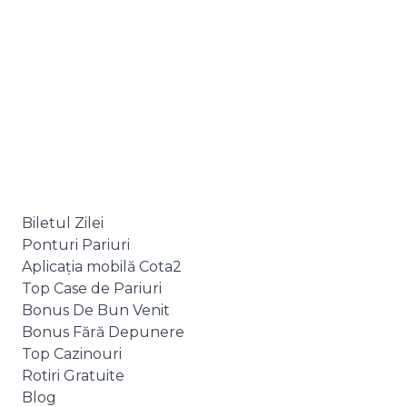
Biletul Zilei
Ponturi Pariuri
Aplicația mobilă Cota2
Top Case de Pariuri
Bonus De Bun Venit
Bonus Fără Depunere
Top Cazinouri
Rotiri Gratuite
Blog