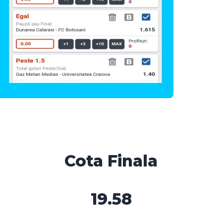
Cota Finala
19.58