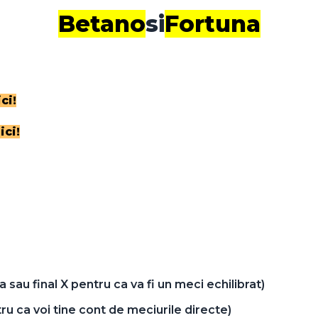
Betano
si
Fortuna
ci!
ici!
sau final X pentru ca va fi un meci echilibrat)
u ca voi tine cont de meciurile directe)