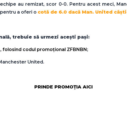
ă echipe au remizat, scor 0-0. Pentru acest meci, M
 pentru a oferi o
cotă de 6.0 dacă Man. United câştig
lă, trebuie să urmezi aceşti paşi:
ir, folosind codul promoţional ZFBNBN
;
 Manchester United.
PRINDE PROMOŢIA AICI