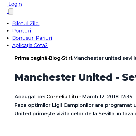
Login
Biletul Zilei
Ponturi
Bonusuri Pariuri
Aplicația Cota2
Prima pagină
›
Blog
›
Stiri
›
Manchester united sevill
Manchester United - Sev
Adaugat de:
Corneliu Lițu
- March 12, 2018 12:35
Faza optimilor Ligii Campionilor are programat 
United primeşte vizita celor de la Sevilla, în faza 