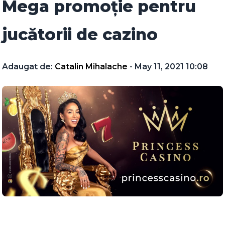
Mega promoție pentru
jucătorii de cazino
Adaugat de:
Catalin Mihalache
- May 11, 2021 10:08