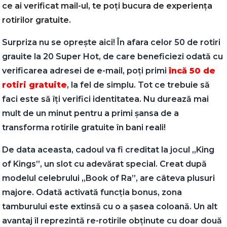
ce ai verificat mail-ul, te poți bucura de experiența
rotirilor gratuite.
Surpriza nu se oprește aici! În afara celor 50 de rotiri
grauite la 20 Super Hot, de care beneficiezi odată cu
verificarea adresei de e-mail, poți primi
încă 50 de
rotiri gratuite
, la fel de simplu. Tot ce trebuie să
faci este să îți verifici identitatea. Nu durează mai
mult de un minut pentru a primi șansa de a
transforma rotirile gratuite în bani reali!
De data aceasta, cadoul va fi creditat la jocul „King
of Kings”, un slot cu adevărat special. Creat după
modelul celebrului „Book of Ra”, are câteva plusuri
majore. Odată activată funcția bonus, zona
tamburului este extinsă cu o a șasea coloană. Un alt
avantaj îl reprezintă re-rotirile obținute cu doar două