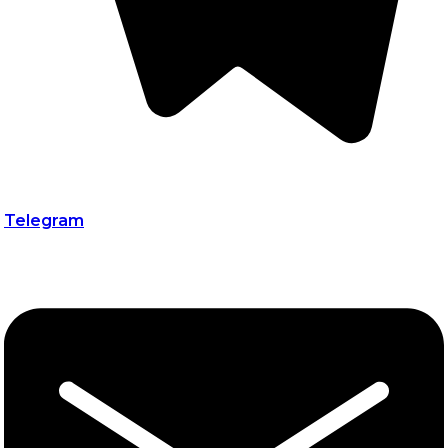
Telegram