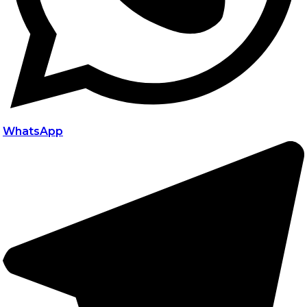
WhatsApp