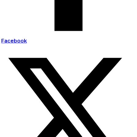
Facebook