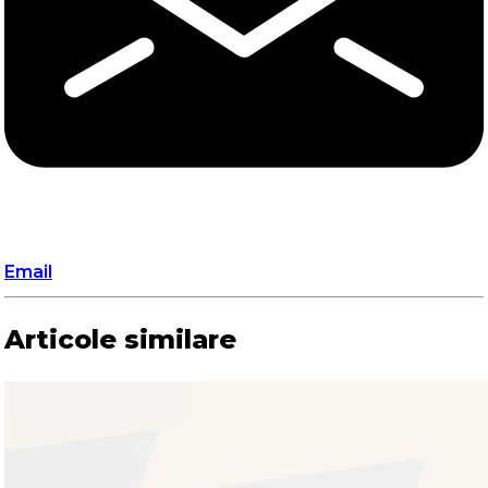
Email
Articole similare