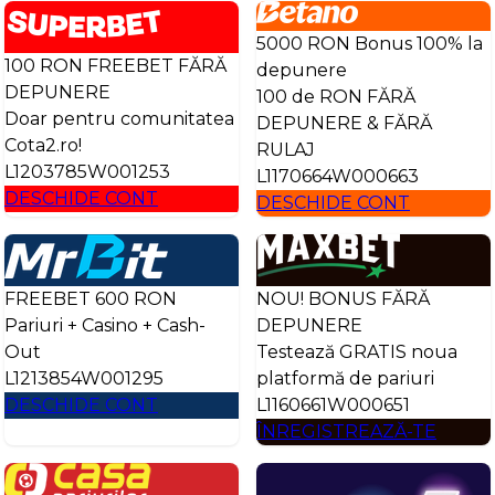
5000 RON Bonus 100% la
100 RON FREEBET FĂRĂ
depunere
DEPUNERE
100 de RON FĂRĂ
Doar pentru comunitatea
DEPUNERE & FĂRĂ
Cota2.ro!
RULAJ
L1203785W001253
L1170664W000663
DESCHIDE CONT
DESCHIDE CONT
FREEBET 600 RON
NOU! BONUS FĂRĂ
Pariuri + Casino + Cash-
DEPUNERE
Out
Testează GRATIS noua
L1213854W001295
platformă de pariuri
DESCHIDE CONT
L1160661W000651
ÎNREGISTREAZĂ-TE