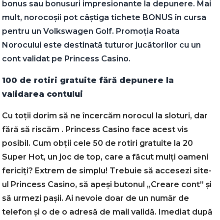
bonus sau bonusuri impresionante la depunere. Mai
mult, norocoșii pot câștiga tichete BONUS în cursa
pentru un Volkswagen Golf. Promoția Roata
Norocului este destinată tuturor jucătorilor cu un
cont validat pe Princess Casino.
100 de rotiri gratuite fără depunere la
validarea contului
Cu toții dorim să ne încercăm norocul la sloturi, dar
fără să riscăm . Princess Casino face acest vis
posibil. Cum obții cele 50 de rotiri gratuite la 20
Super Hot, un joc de top, care a făcut mulți oameni
fericiți? Extrem de simplu! Trebuie să accesezi site-
ul Princess Casino, să apeși butonul „Creare cont” și
să urmezi pașii. Ai nevoie doar de un număr de
telefon și o de o adresă de mail validă. Imediat după