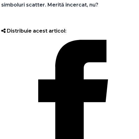
simboluri scatter. Merită încercat, nu?
Distribuie acest articol: