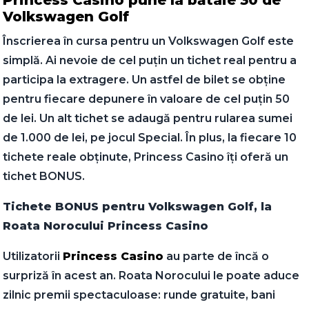
Volkswagen Golf
Înscrierea în cursa pentru un Volkswagen Golf este
simplă. Ai nevoie de cel puțin un tichet real pentru a
participa la extragere. Un astfel de bilet se obține
pentru fiecare depunere în valoare de cel puțin 50
de lei. Un alt tichet se adaugă pentru rularea sumei
de 1.000 de lei, pe jocul Special. În plus, la fiecare 10
tichete reale obținute, Princess Casino îți oferă un
tichet BONUS.
Tichete BONUS pentru Volkswagen Golf, la
Roata Norocului Princess Casino
Utilizatorii
Princess Casino
au parte de încă o
surpriză în acest an. Roata Norocului le poate aduce
zilnic premii spectaculoase: runde gratuite, bani