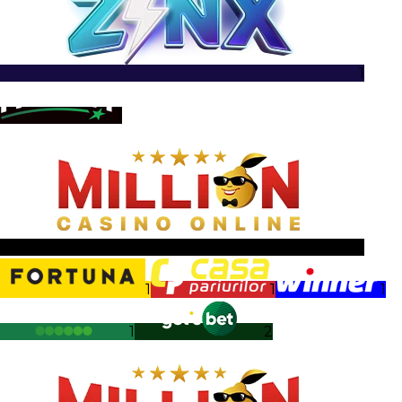
1
1
1
1
1
1
1
2