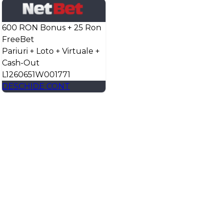
600 RON Bonus + 25 Ron
FreeBet
Pariuri + Loto + Virtuale +
Cash-Out
L1260651W001771
DESCHIDE CONT