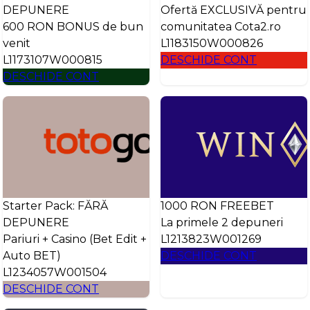
DEPUNERE
Ofertă EXCLUSIVĂ pentru
600 RON BONUS de bun
comunitatea Cota2.ro
venit
L1183150W000826
L1173107W000815
DESCHIDE CONT
DESCHIDE CONT
Starter Pack: FĂRĂ
1000 RON FREEBET
DEPUNERE
La primele 2 depuneri
Pariuri + Casino (Bet Edit +
L1213823W001269
Auto BET)
DESCHIDE CONT
L1234057W001504
DESCHIDE CONT