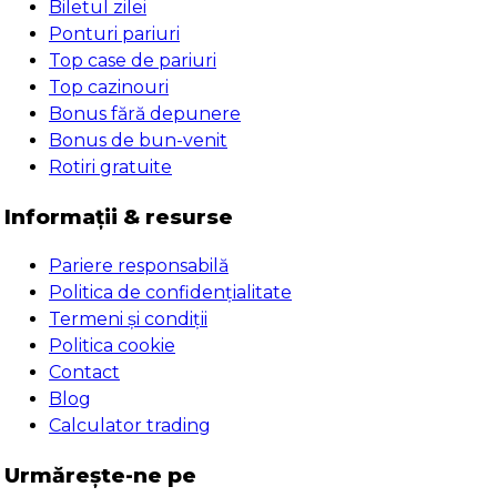
Biletul zilei
Ponturi pariuri
Top case de pariuri
Top cazinouri
Bonus fără depunere
Bonus de bun-venit
Rotiri gratuite
Informații & resurse
Pariere responsabilă
Politica de confidențialitate
Termeni și condiții
Politica cookie
Contact
Blog
Calculator trading
Urmărește-ne pe