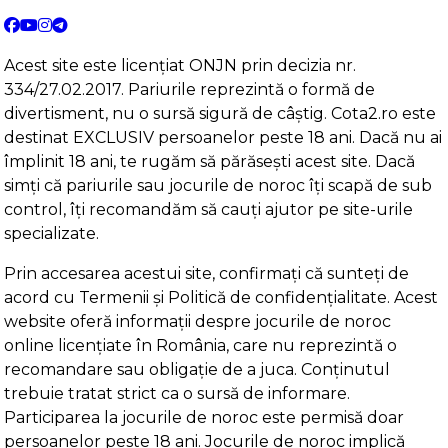
Acest site este licențiat ONJN prin decizia nr.
334/27.02.2017. Pariurile reprezintă o formă de
divertisment, nu o sursă sigură de câștig. Cota2.ro este
destinat EXCLUSIV persoanelor peste 18 ani. Dacă nu ai
împlinit 18 ani, te rugăm să părăsești acest site. Dacă
simți că pariurile sau jocurile de noroc îți scapă de sub
control, îți recomandăm să cauți ajutor pe site-urile
specializate.
Prin accesarea acestui site, confirmați că sunteți de
acord cu Termenii și Politică de confidențialitate. Acest
website oferă informații despre jocurile de noroc
online licențiate în România, care nu reprezintă o
recomandare sau obligație de a juca. Conținutul
trebuie tratat strict ca o sursă de informare.
Participarea la jocurile de noroc este permisă doar
persoanelor peste 18 ani. Jocurile de noroc implică