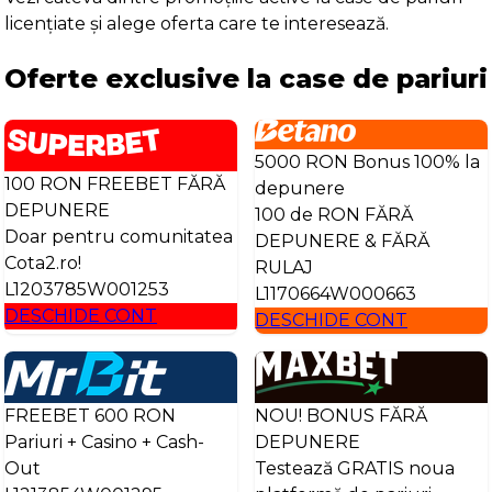
licențiate și alege oferta care te interesează.
Oferte exclusive la case de pariuri
5000 RON Bonus 100% la
100 RON FREEBET FĂRĂ
depunere
DEPUNERE
100 de RON FĂRĂ
Doar pentru comunitatea
DEPUNERE & FĂRĂ
Cota2.ro!
RULAJ
L1203785W001253
L1170664W000663
DESCHIDE CONT
DESCHIDE CONT
FREEBET 600 RON
NOU! BONUS FĂRĂ
Pariuri + Casino + Cash-
DEPUNERE
Out
Testează GRATIS noua