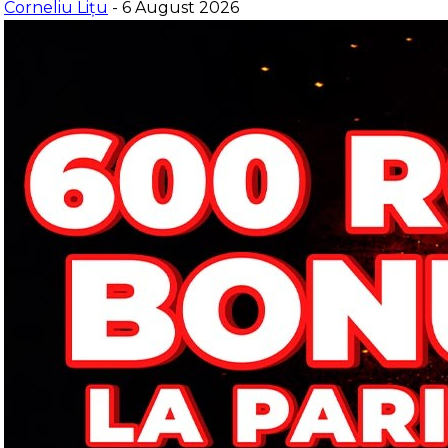
Corneliu Lițu
- 6 August 2026