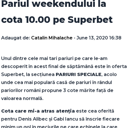
Pariul weekendului la
cota 10.00 pe Superbet
Adaugat de:
Catalin Mihalache
- June 13, 2020 16:38
Unul dintre cele mai tari pariuri pe care le-am
descoperit în acest final de săptămână este în oferta
Superbet, la secțiunea
PARIURI SPECIALE
, acolo
unde cea mai populară casă de pariuri în rândul
pariorilor români propune 3 cote mărite față de
valoarea normală.
Cota care mi-a atras atenția
este cea oferită
pentru Denis Alibec și Gabi Iancu să înscrie fiecare
minim un gol în meciurile pe care echipele la care