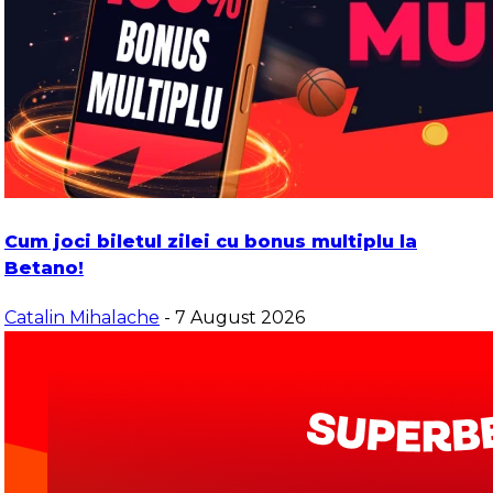
Cum joci biletul zilei cu bonus multiplu la
Betano!
Catalin Mihalache
- 7 August 2026