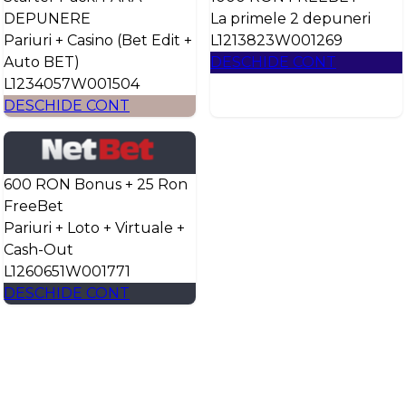
DEPUNERE
La primele 2 depuneri
Pariuri + Casino (Bet Edit +
L1213823W001269
Auto BET)
DESCHIDE CONT
L1234057W001504
DESCHIDE CONT
600 RON Bonus + 25 Ron
FreeBet
Pariuri + Loto + Virtuale +
Cash-Out
L1260651W001771
DESCHIDE CONT