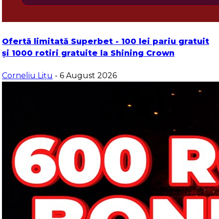
Ofertă limitată Superbet - 100 lei pariu gratuit
și 1000 rotiri gratuite la Shining Crown
Corneliu Lițu
- 6 August 2026