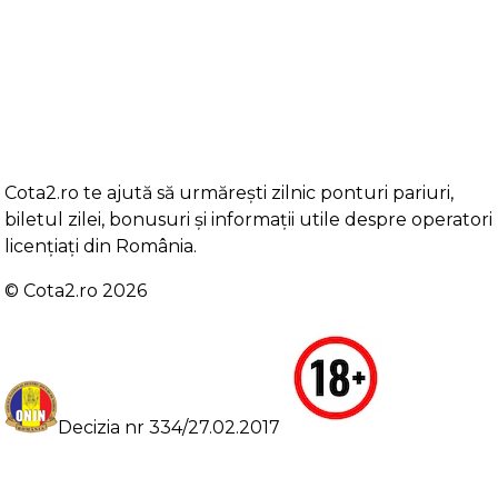
Cota2.ro te ajută să urmărești zilnic ponturi pariuri,
biletul zilei, bonusuri și informații utile despre operatori
licențiați din România.
©️ Cota2.ro 2026
Decizia nr 334/27.02.2017