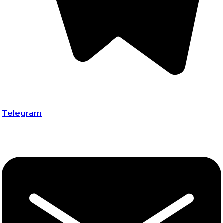
Telegram