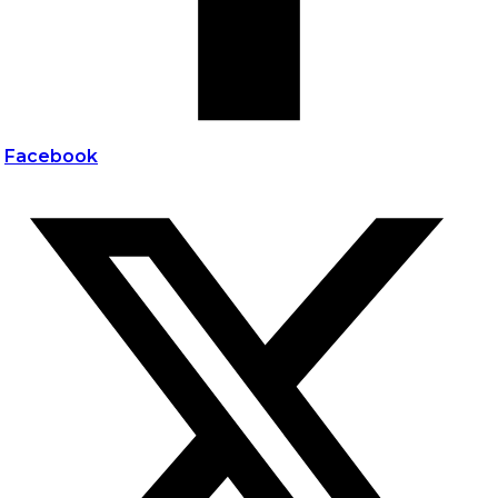
Facebook