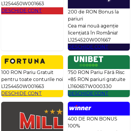
L1254450W001663
DESCHIDE CONT
200 de RON Bonus la
pariuri
Cea mai nouă agenție
licențiată în România!
L1254520W001667
DESCHIDE CONT
100 RON Pariu Gratuit
750 RON Pariu Fără Risc
pentru toate conturile noi
+85 RON pariuri gratuite
L1254450W001663
L1160657W000330
DESCHIDE CONT
DESCHIDE CONT
400 DE RON BONUS
100%