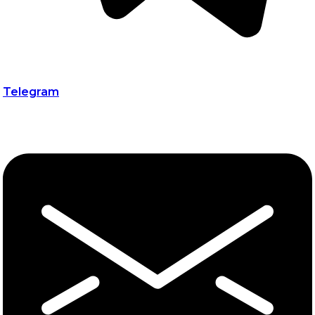
Telegram