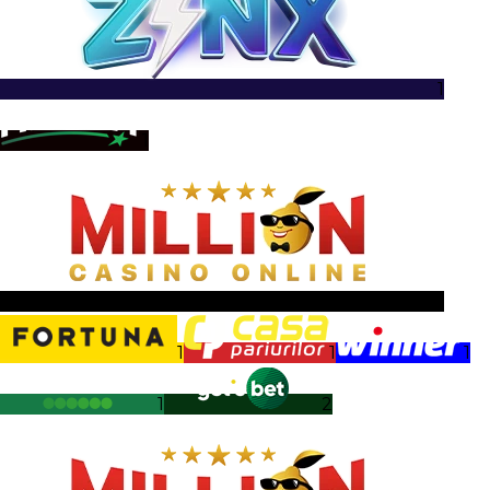
1
1
1
1
1
1
1
2