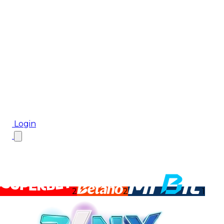
Biletul Zilei
Ponturi Pariuri
Aplicația mobilă Cota2
Top Case de Pariuri
Bonus De Bun Venit
Bonus Fără Depunere
Top Cazinouri
Rotiri Gratuite
Blog
Login
2
2
1