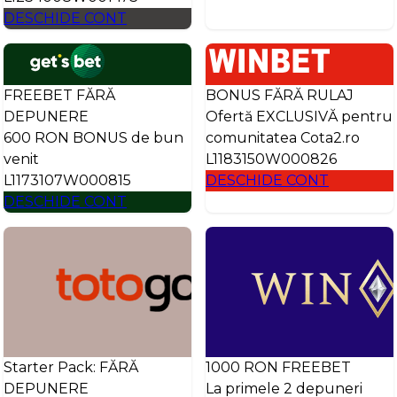
DESCHIDE CONT
FREEBET FĂRĂ
BONUS FĂRĂ RULAJ
DEPUNERE
Ofertă EXCLUSIVĂ pentru
600 RON BONUS de bun
comunitatea Cota2.ro
venit
L1183150W000826
L1173107W000815
DESCHIDE CONT
DESCHIDE CONT
Starter Pack: FĂRĂ
1000 RON FREEBET
DEPUNERE
La primele 2 depuneri