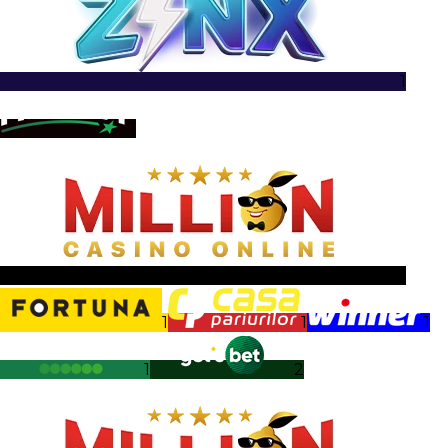
1
1
1
1
1
1
1
2