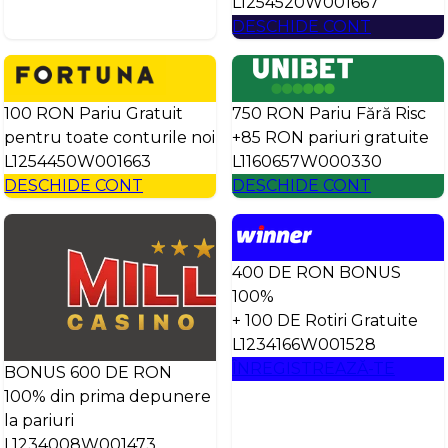
L1254520W001667
DESCHIDE CONT
100 RON Pariu Gratuit
750 RON Pariu Fără Risc
pentru toate conturile noi
+85 RON pariuri gratuite
L1254450W001663
L1160657W000330
DESCHIDE CONT
DESCHIDE CONT
400 DE RON BONUS
100%
+ 100 DE Rotiri Gratuite
L1234166W001528
ÎNREGISTREAZĂ-TE
BONUS 600 DE RON
100% din prima depunere
la pariuri
L1234008W001473