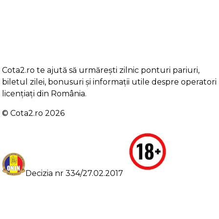
Cota2.ro te ajută să urmărești zilnic ponturi pariuri,
biletul zilei, bonusuri și informații utile despre operatori
licențiați din România.
©️ Cota2.ro 2026
Decizia nr 334/27.02.2017