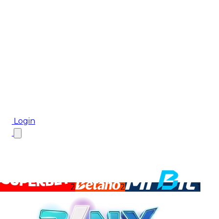
Biletul Zilei
Ponturi Pariuri
Aplicația mobilă Cota2
Top Case de Pariuri
Bonus De Bun Venit
Bonus Fără Depunere
Top Cazinouri
Rotiri Gratuite
Blog
Login
2
2
1