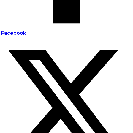
Facebook