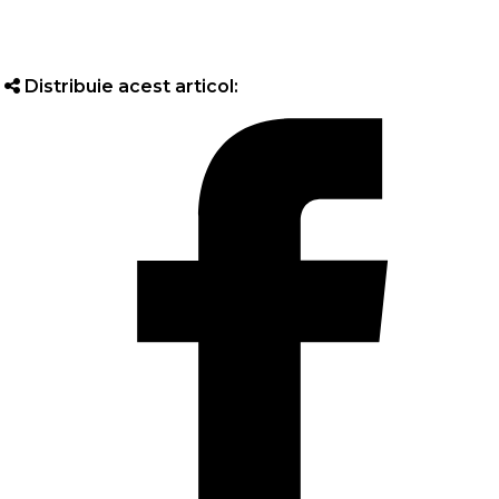
Distribuie acest articol: