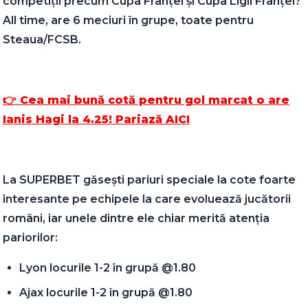
competiții precum Cupa Franței și Cupa Ligii Franței?
All time, are 6 meciuri în grupe, toate pentru
Steaua/FCSB.
👉 Cea mai bună cotă pentru gol marcat o are
Ianis Hagi la 4.25! Pariază AICI
La SUPERBET găsești pariuri speciale la cote foarte
interesante pe echipele la care evoluează jucătorii
români, iar unele dintre ele chiar merită atenția
pariorilor:
Lyon locurile 1-2 în grupă @1.80
Ajax locurile 1-2 în grupă @1.80