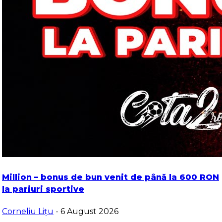
Million – bonus de bun venit de până la 600 RON
la pariuri sportive
Corneliu Lițu
- 6 August 2026