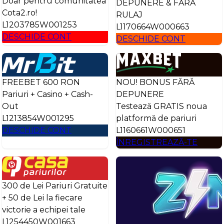
Doar pentru comunitatea
DEPUNERE & FĂRĂ
Cota2.ro!
RULAJ
L1203785W001253
L1170664W000663
DESCHIDE CONT
DESCHIDE CONT
FREEBET 600 RON
NOU! BONUS FĂRĂ
Pariuri + Casino + Cash-
DEPUNERE
Out
Testează GRATIS noua
L1213854W001295
platformă de pariuri
DESCHIDE CONT
L1160661W000651
ÎNREGISTREAZĂ-TE
300 de Lei Pariuri Gratuite
+ 50 de Lei la fiecare
victorie a echipei tale
L1254450W001663