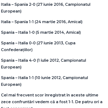
Italia – Spania 2-0 (27 iunie 2016, Campionatul
European)
Italia – Spania 1-1 (24 martie 2016, Amical)
Spania – Italia 1-0 (5 martie 2014, Amical)
Spania – Italia 0-0 (27 iunie 2013, Cupa
Confederațiilor)
Spania – Italia 4-0 (1 iulie 2012, Campionatul
European)
Spania – Italia 1-1 (10 iunie 2012, Campionatul
European)
Cel mai frecvent scor înregistrat în aceste ultime
zece confruntări vedem că a fost 1-1. De patru ori a