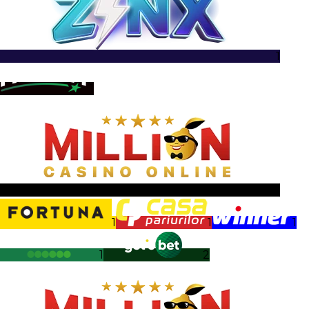
1
1
1
1
1
1
1
2