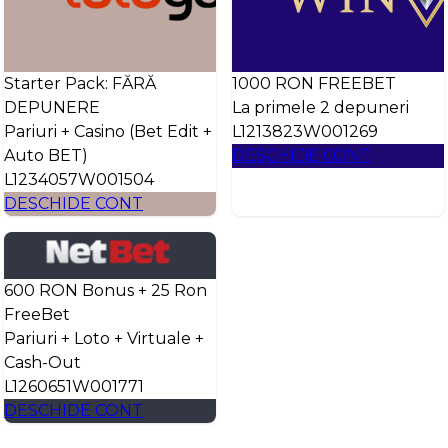
Starter Pack: FĂRĂ
1000 RON FREEBET
DEPUNERE
La primele 2 depuneri
Pariuri + Casino (Bet Edit +
L1213823W001269
Auto BET)
DESCHIDE CONT
L1234057W001504
DESCHIDE CONT
600 RON Bonus + 25 Ron
FreeBet
Pariuri + Loto + Virtuale +
Cash-Out
L1260651W001771
DESCHIDE CONT