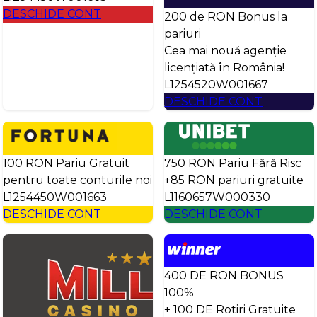
DESCHIDE CONT
200 de RON Bonus la
pariuri
Cea mai nouă agenție
licențiată în România!
L1254520W001667
DESCHIDE CONT
100 RON Pariu Gratuit
750 RON Pariu Fără Risc
pentru toate conturile noi
+85 RON pariuri gratuite
L1254450W001663
L1160657W000330
DESCHIDE CONT
DESCHIDE CONT
400 DE RON BONUS
100%
+ 100 DE Rotiri Gratuite