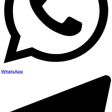
WhatsApp