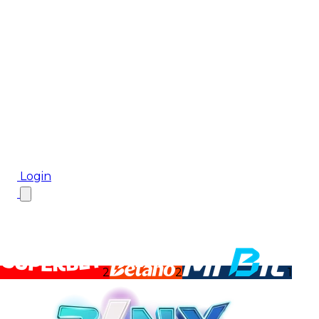
Biletul Zilei
Ponturi Pariuri
Aplicația mobilă Cota2
Top Case de Pariuri
Bonus De Bun Venit
Bonus Fără Depunere
Top Cazinouri
Rotiri Gratuite
Blog
Login
2
2
1