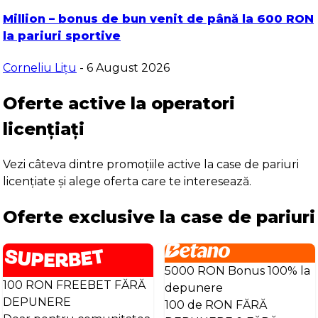
Million – bonus de bun venit de până la 600 RON
la pariuri sportive
Corneliu Lițu
- 6 August 2026
Oferte active la operatori
licențiați
Vezi câteva dintre promoțiile active la case de pariuri
licențiate și alege oferta care te interesează.
Oferte exclusive la case de pariuri
5000 RON Bonus 100% la
100 RON FREEBET FĂRĂ
depunere
DEPUNERE
100 de RON FĂRĂ