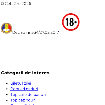
©️ Cota2.ro 2026
Decizia nr 334/27.02.2017
Categorii de interes
Biletul zilei
Ponturi pariuri
Top case de pariuri
Top cazinouri