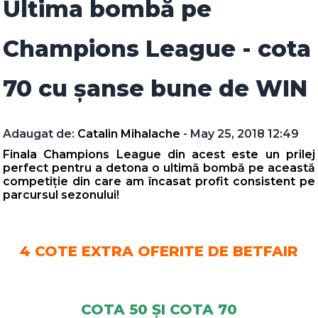
Ultima bombă pe
Champions League - cota
70 cu șanse bune de WIN
Adaugat de:
Catalin Mihalache
- May 25, 2018 12:49
Finala Champions League din acest este un prilej
perfect pentru a detona o ultimă bombă pe această
competiție din care am încasat profit consistent pe
parcursul sezonului!
4 COTE EXTRA OFERITE DE BETFAIR
COTA 50 ȘI COTA 70