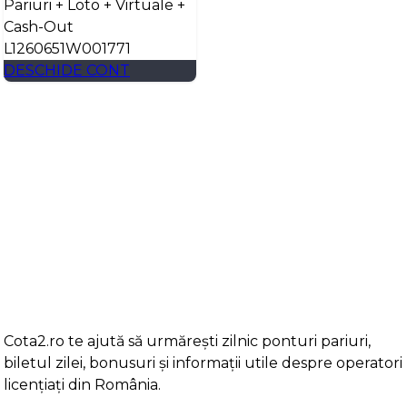
Pariuri + Loto + Virtuale +
Cash-Out
L1260651W001771
DESCHIDE CONT
Cota2.ro te ajută să urmărești zilnic ponturi pariuri,
biletul zilei, bonusuri și informații utile despre operatori
licențiați din România.