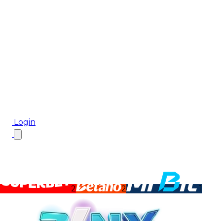
Biletul Zilei
Ponturi Pariuri
Aplicația mobilă Cota2
Top Case de Pariuri
Bonus De Bun Venit
Bonus Fără Depunere
Top Cazinouri
Rotiri Gratuite
Blog
Login
2
2
1