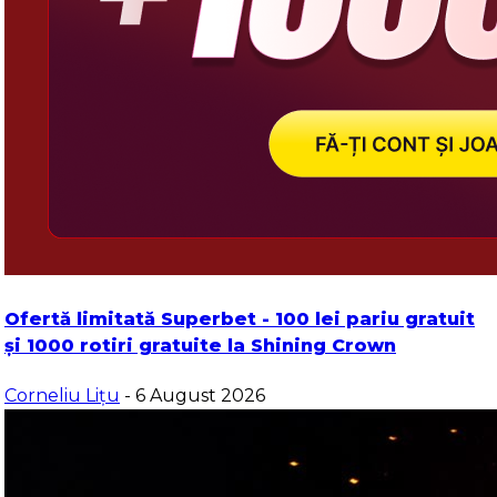
Ofertă limitată Superbet - 100 lei pariu gratuit
și 1000 rotiri gratuite la Shining Crown
Corneliu Lițu
- 6 August 2026