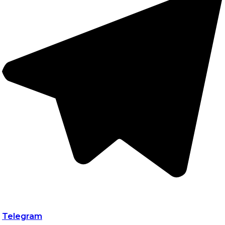
Telegram