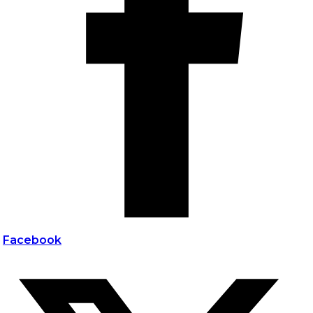
Facebook