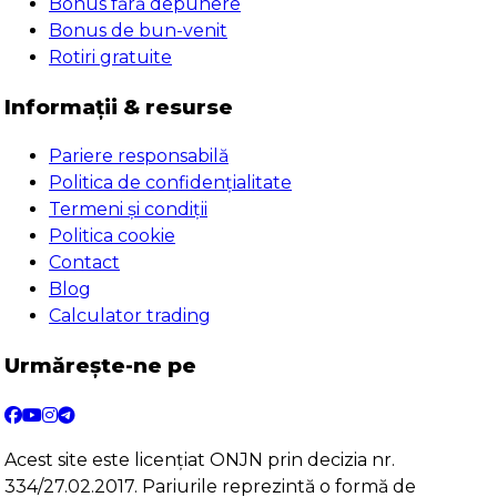
Bonus fără depunere
Bonus de bun-venit
Rotiri gratuite
Informații & resurse
Pariere responsabilă
Politica de confidențialitate
Termeni și condiții
Politica cookie
Contact
Blog
Calculator trading
Urmărește-ne pe
Acest site este licențiat ONJN prin decizia nr.
334/27.02.2017. Pariurile reprezintă o formă de