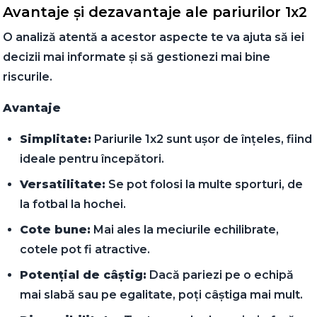
Avantaje și dezavantaje ale pariurilor 1x2
O analiză atentă a acestor aspecte te va ajuta să iei
decizii mai informate și să gestionezi mai bine
riscurile.
Avantaje
Simplitate:
Pariurile 1x2 sunt ușor de înțeles, fiind
ideale pentru începători.
Versatilitate:
Se pot folosi la multe sporturi, de
la fotbal la hochei.
Cote bune:
Mai ales la meciurile echilibrate,
cotele pot fi atractive.
Potențial de câștig:
Dacă pariezi pe o echipă
mai slabă sau pe egalitate, poți câștiga mai mult.