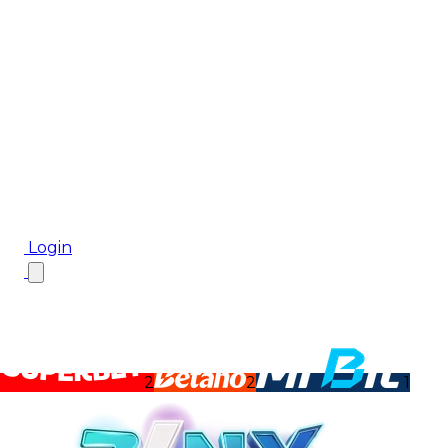
Biletul Zilei
Ponturi Pariuri
Aplicația mobilă Cota2
Top Case de Pariuri
Bonus De Bun Venit
Bonus Fără Depunere
Top Cazinouri
Rotiri Gratuite
Blog
Login
2
2
1