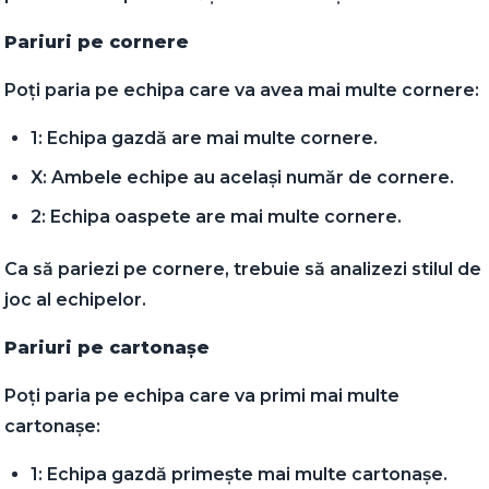
Pariuri pe cornere
Poți paria pe echipa care va avea mai multe cornere:
1: Echipa gazdă are mai multe cornere.
X: Ambele echipe au același număr de cornere.
2: Echipa oaspete are mai multe cornere.
Ca să pariezi pe cornere, trebuie să analizezi stilul de
joc al echipelor.
Pariuri pe cartonașe
Poți paria pe echipa care va primi mai multe
cartonașe:
1: Echipa gazdă primește mai multe cartonașe.