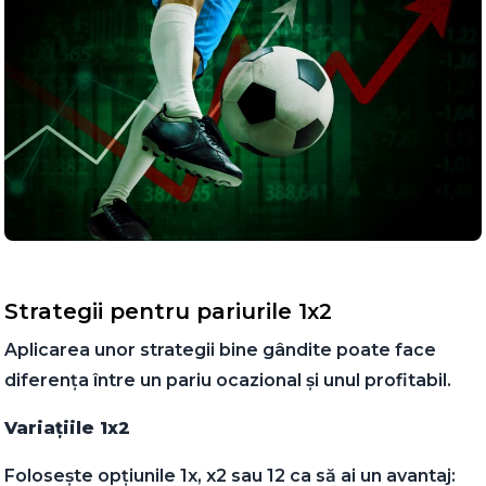
Strategii pentru pariurile 1x2
Aplicarea unor strategii bine gândite poate face
diferența între un pariu ocazional și unul profitabil.
Variațiile 1x2
Folosește opțiunile 1x, x2 sau 12 ca să ai un avantaj: