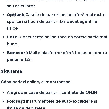
sau calculator.
Opțiuni:
Casele de pariuri online oferă mai multe
sporturi și tipuri de pariuri 1x2 decât agențiile
fizice.
Cote:
Concurența online face ca cotele să fie mai
bune.
Bonusuri:
Multe platforme oferă bonusuri pentru
pariurile 1x2.
Siguranță
Când pariezi online, e important să:
Alegi doar case de pariuri licențiate de ONJN.
Folosești instrumentele de auto-excludere și
limite de depunere.