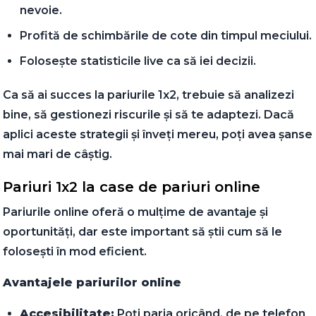
nevoie.
Profită de schimbările de cote din timpul meciului.
Folosește statisticile live ca să iei decizii.
Ca să ai succes la pariurile 1x2, trebuie să analizezi
bine, să gestionezi riscurile și să te adaptezi. Dacă
aplici aceste strategii și înveți mereu, poți avea șanse
mai mari de câștig.
Pariuri 1x2 la case de pariuri online
Pariurile online oferă o mulțime de avantaje și
oportunități, dar este important să știi cum să le
folosești în mod eficient.
Avantajele pariurilor online
Accesibilitate:
Poți paria oricând, de pe telefon