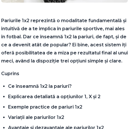
Pariurile 1x2 reprezintă o modalitate fundamentală și
intuitivă de a te implica în pariurile sportive, mai ales
în fotbal. Dar ce înseamnă 1x2 la pariuri, de fapt, și de
ce a devenit atât de popular? Ei bine, acest sistem îți
oferă posibilitatea de a miza pe rezultatul final al unui
meci, având la dispoziție trei opțiuni simple și clare.
Cuprins
Ce înseamnă 1x2 la pariuri?
Explicarea detaliată a opțiunilor 1, X și 2
Exemple practice de pariuri 1x2
Variații ale pariurilor 1x2
Avantaje și dezavantaje ale pariurilor 1x2