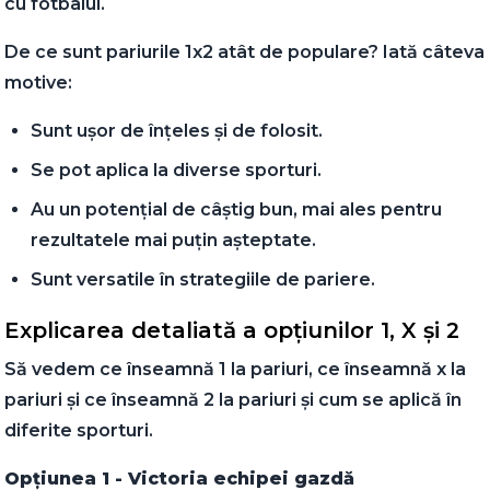
cu fotbalul.
De ce sunt pariurile 1x2 atât de populare? Iată câteva
motive:
Sunt ușor de înțeles și de folosit.
Se pot aplica la diverse sporturi.
Au un potențial de câștig bun, mai ales pentru
rezultatele mai puțin așteptate.
Sunt versatile în strategiile de pariere.
Explicarea detaliată a opțiunilor 1, X și 2
Să vedem ce înseamnă 1 la pariuri, ce înseamnă x la
pariuri și ce înseamnă 2 la pariuri și cum se aplică în
diferite sporturi.
Opțiunea 1 - Victoria echipei gazdă