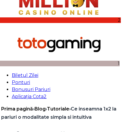
2
1
Biletul Zilei
Ponturi
Bonusuri Pariuri
Aplicația Cota2
Prima pagină
›
Blog
›
Tutoriale
›
Ce inseamna 1x2 la
pariuri o modalitate simpla si intuitiva