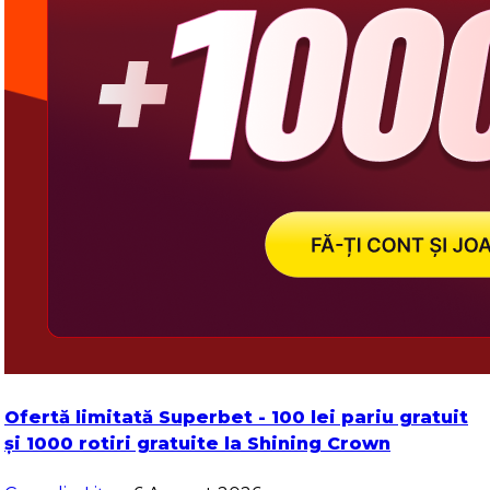
Ofertă limitată Superbet - 100 lei pariu gratuit
și 1000 rotiri gratuite la Shining Crown