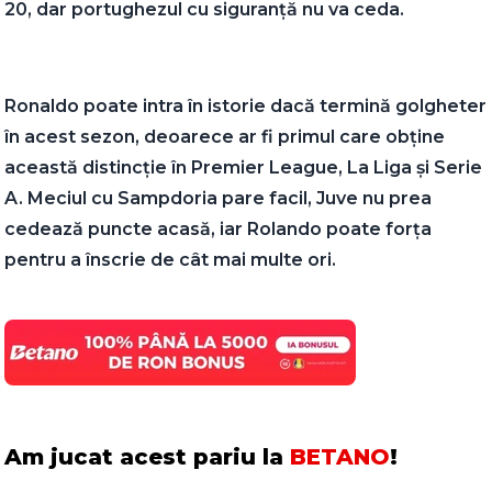
20, dar portughezul cu siguranță nu va ceda.
Ronaldo poate intra în istorie dacă termină golgheter
în acest sezon, deoarece ar fi primul care obține
această distincție în Premier League, La Liga și Serie
A. Meciul cu Sampdoria pare facil, Juve nu prea
cedează puncte acasă, iar Rolando poate forța
pentru a înscrie de cât mai multe ori.
Am jucat acest pariu la
BETANO
!