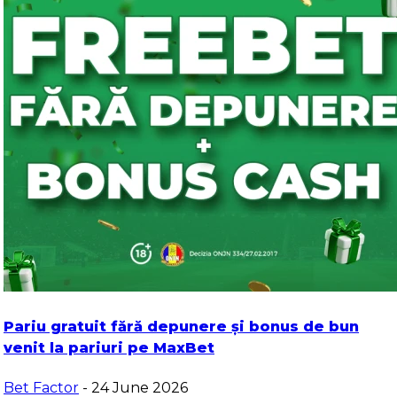
Pariu gratuit fără depunere și bonus de bun
venit la pariuri pe MaxBet
Bet Factor
- 24 June 2026