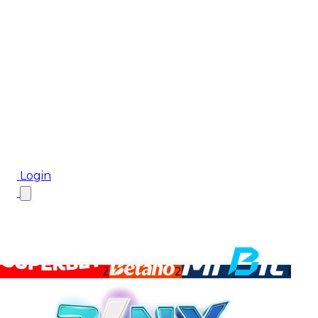
Biletul Zilei
Ponturi Pariuri
Aplicația mobilă Cota2
Top Case de Pariuri
Bonus De Bun Venit
Bonus Fără Depunere
Top Cazinouri
Rotiri Gratuite
Blog
Login
2
2
1