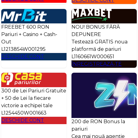
DESCHIDE CONT
FREEBET 600 RON
NOU! BONUS FĂRĂ
Pariuri + Casino + Cash-
DEPUNERE
Out
Testează GRATIS noua
L1213854W001295
platformă de pariuri
DESCHIDE CONT
L1160661W000651
ÎNREGISTREAZĂ-TE
300 de Lei Pariuri Gratuite
+ 50 de Lei la fiecare
victorie a echipei tale
L1254450W001663
DESCHIDE CONT
200 de RON Bonus la
pariuri
Cea mai nouă agenție