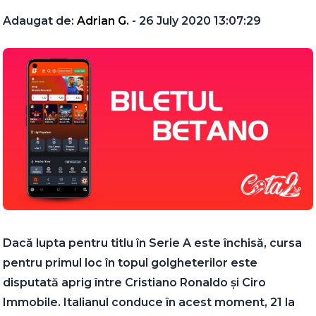
Adaugat de:
Adrian G.
- 26 July 2020 13:07:29
Dacă lupta pentru titlu în Serie A este închisă, cursa
pentru primul loc în topul golgheterilor este
disputată aprig între Cristiano Ronaldo și Ciro
Immobile. Italianul conduce în acest moment, 21 la