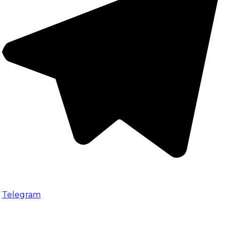
Telegram