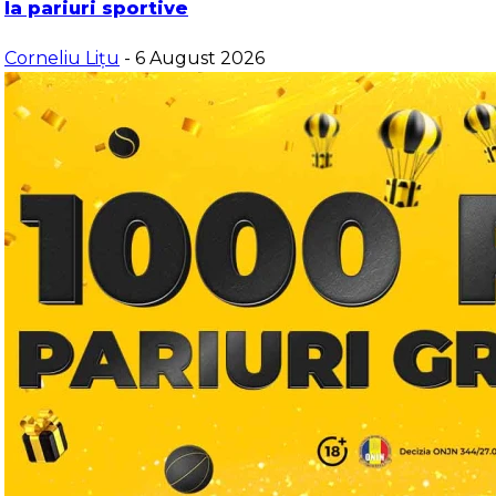
la pariuri sportive
Corneliu Lițu
- 6 August 2026