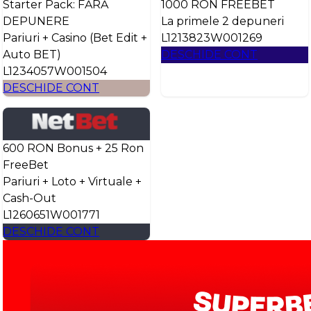
Starter Pack: FĂRĂ
1000 RON FREEBET
DEPUNERE
La primele 2 depuneri
Pariuri + Casino (Bet Edit +
L1213823W001269
Auto BET)
DESCHIDE CONT
L1234057W001504
DESCHIDE CONT
600 RON Bonus + 25 Ron
FreeBet
Pariuri + Loto + Virtuale +
Cash-Out
L1260651W001771
DESCHIDE CONT