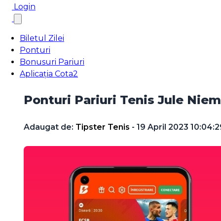
Login
Biletul Zilei
Ponturi
Bonusuri Pariuri
Aplicația Cota2
Ponturi Pariuri Tenis Jule Nie
Adaugat de:
Tipster Tenis
- 19 April 2023 10:04:2