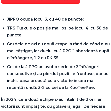
JIPPO ocupă locul 3, cu 40 de puncte;
TPS Turku e o poziție mai jos, pe locul 4, cu 38 de
puncte;
Gazdele de azi au două etape la rând de când n-au
mai câștigat, iar duelul cu JIPPO îl abordează după
o înfrângere, 1-2 cu PK-35;
Cei de la JIPPO au avut o serie de 3 înfrângeri
consecutive și au pierdut pozițiile fruntașe, dar au
închis pasa proastă cu o victorie în cea mai
recentă rundă: 3-2 cu cei de la KooTeePee.
În 2024, cele două echipe s-au întâlnit de 2 ori, iar
victorii sunt împărțite, cu golaveraj egal! De fiecare