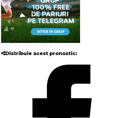
Distribuie acest pronostic: