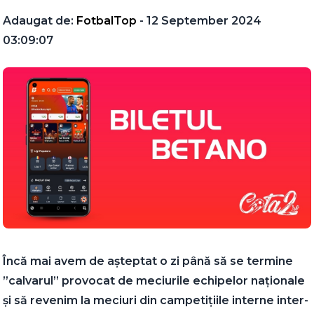
Adaugat de:
FotbalTop
- 12 September 2024
03:09:07
Încă mai avem de așteptat o zi până să se termine
”calvarul” provocat de meciurile echipelor naționale
și să revenim la meciuri din campetițiile interne inter-