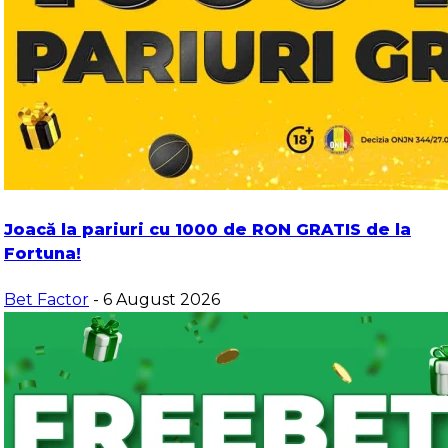
Joacă la pariuri cu 1000 de RON GRATIS de la
Fortuna!
Bet Factor
- 6 August 2026