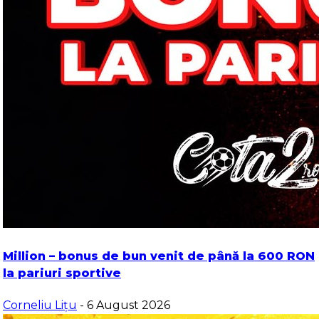
Million – bonus de bun venit de până la 600 RON
la pariuri sportive
Corneliu Lițu
- 6 August 2026