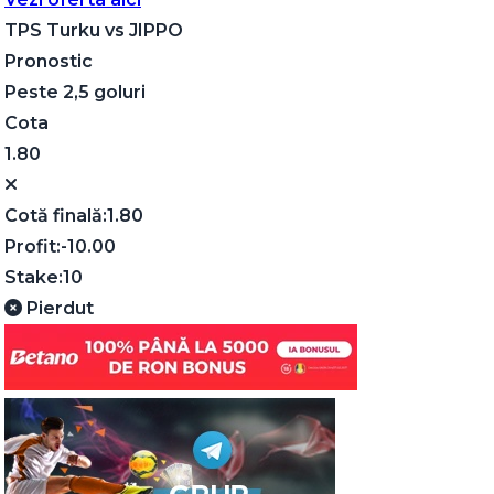
TPS Turku
vs
JIPPO
Pronostic
Peste 2,5 goluri
Cota
1.80
Cotă finală:
1.80
Profit:
-10.00
Stake:
10
Pierdut