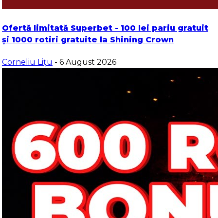
Ofertă limitată Superbet - 100 lei pariu gratuit
și 1000 rotiri gratuite la Shining Crown
Corneliu Lițu
- 6 August 2026