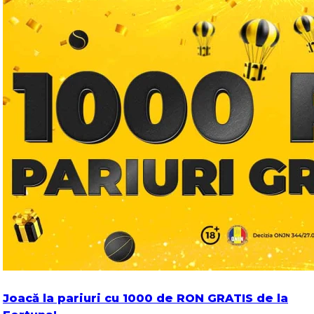
Joacă la pariuri cu 1000 de RON GRATIS de la