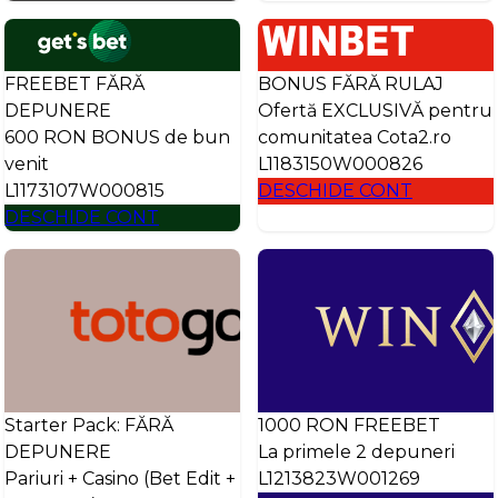
FREEBET FĂRĂ
BONUS FĂRĂ RULAJ
DEPUNERE
Ofertă EXCLUSIVĂ pentru
600 RON BONUS de bun
comunitatea Cota2.ro
venit
L1183150W000826
L1173107W000815
DESCHIDE CONT
DESCHIDE CONT
Starter Pack: FĂRĂ
1000 RON FREEBET
DEPUNERE
La primele 2 depuneri
Pariuri + Casino (Bet Edit +
L1213823W001269