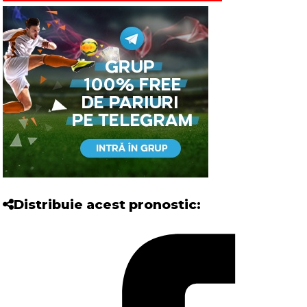
Distribuie acest pronostic: