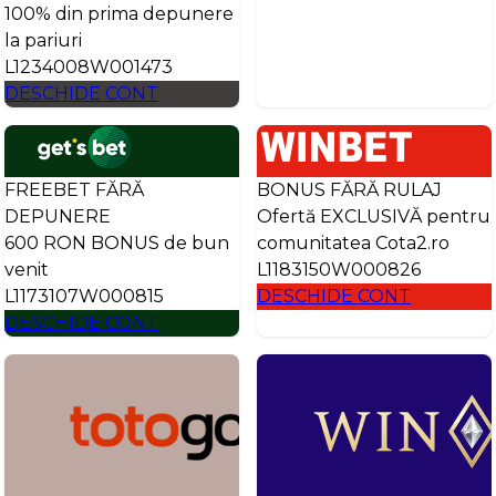
100% din prima depunere
la pariuri
L1234008W001473
DESCHIDE CONT
FREEBET FĂRĂ
BONUS FĂRĂ RULAJ
DEPUNERE
Ofertă EXCLUSIVĂ pentru
600 RON BONUS de bun
comunitatea Cota2.ro
venit
L1183150W000826
L1173107W000815
DESCHIDE CONT
DESCHIDE CONT