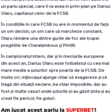
un pariu special, care îl va avea în prim-plan pe Darius
Olaru, capitanul celor de la FCSB.
În condițiile în care FCSB nu are în momentul de față
un om decisiv, un om care să marcheze constant,
Olaru rămâne una dintre gurile de foc ale trupei
pregătite de Charalambous și Pintilii.
În campionatul intern, dar și în meciurile europene
din acest an, Darius Olaru este fotbalistul cu cea mai
mare medie a șuturilor spre poartă de la FCSB. De
multe ori, mijlocașul ajunge chiar să exagereze și să
tragă din situații neclare, ba chiar imposibile, dar au
fost și multe cazuri unde șuturile și-au găsit ținta și au
creat fie pericol, fie goluri.
Am jucat acest pariu la
SUPERBET
!