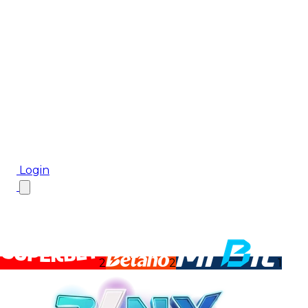
Biletul Zilei
Ponturi Pariuri
Aplicația mobilă Cota2
Top Case de Pariuri
Bonus De Bun Venit
Bonus Fără Depunere
Top Cazinouri
Rotiri Gratuite
Blog
Login
2
2
1