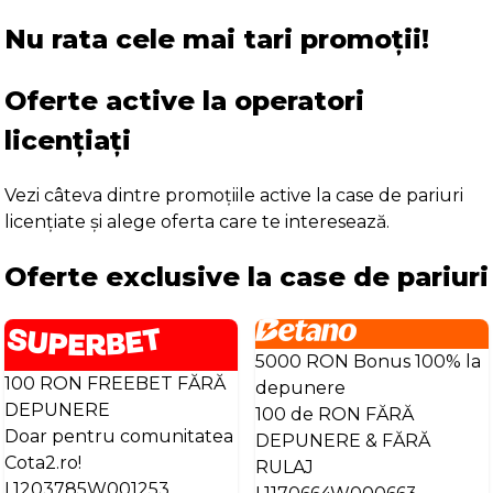
Nu rata cele mai tari promoții!
Oferte active la operatori
licențiați
Vezi câteva dintre promoțiile active la case de pariuri
licențiate și alege oferta care te interesează.
Oferte exclusive la case de pariuri
5000 RON Bonus 100% la
100 RON FREEBET FĂRĂ
depunere
DEPUNERE
100 de RON FĂRĂ
Doar pentru comunitatea
DEPUNERE & FĂRĂ
Cota2.ro!
RULAJ
L1203785W001253