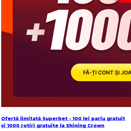
Ofertă limitată Superbet - 100 lei pariu gratuit
și 1000 rotiri gratuite la Shining Crown