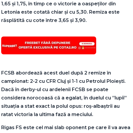
1,65 și 1,75, în timp ce o victorie a oaspeților din
Letonia este cotată chiar și cu 5,30. Remiza este
răsplătită cu cote între 3,65 și 3,90.
FCSB abordează acest duel după 2 remize în
campionat: 2-2 cu CFR Cluj și 1-1 cu Petrolul Ploiești.
Dacă în derby-ul cu ardelenii FCSB se poate
considera norocoasă că a egalat, în duelul cu ”lupii”
situația a stat exact la polul opus: roș-albaștrii au
ratat victoria la ultima fază a meciului.
Rigas FS este cel mai slab oponent pe care îl va avea