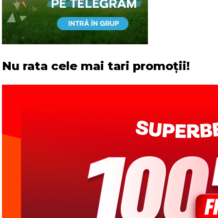
Nu rata cele mai tari promoții!