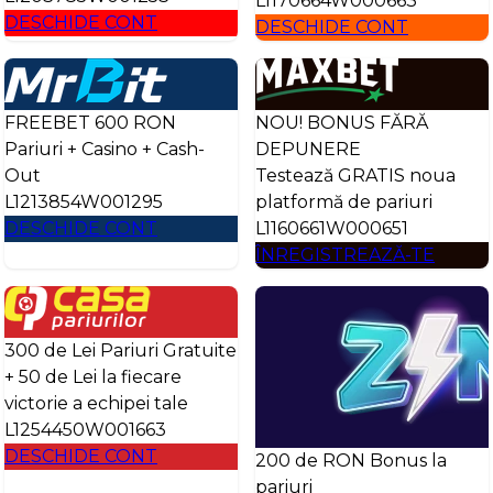
L1170664W000663
DESCHIDE CONT
DESCHIDE CONT
FREEBET 600 RON
NOU! BONUS FĂRĂ
Pariuri + Casino + Cash-
DEPUNERE
Out
Testează GRATIS noua
L1213854W001295
platformă de pariuri
DESCHIDE CONT
L1160661W000651
ÎNREGISTREAZĂ-TE
300 de Lei Pariuri Gratuite
+ 50 de Lei la fiecare
victorie a echipei tale
L1254450W001663
DESCHIDE CONT
200 de RON Bonus la
pariuri