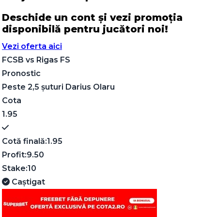
Deschide un cont și vezi promoția
disponibilă pentru jucători noi!
Vezi oferta aici
FCSB
vs
Rigas FS
Pronostic
Peste 2,5 șuturi Darius Olaru
Cota
1.95
Cotă finală:
1.95
Profit:
9.50
Stake:
10
Caștigat