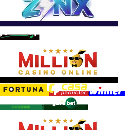
1
1
1
1
1
1
1
2