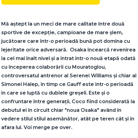
Mă aștept la un meci de mare calitate între două
sportive de excepție, campioane de mare șlem,
jucătoare care într-o perioadă bună pot domina cu
lejeritate orice adversară. Osaka încearcă revenirea
la cel mai înalt nivel și a intrat intr-o nouă etapă odată
cu începerea colaborării cu Mouratoglou,
controversatul antrenor al Serenei Williams și chiar al
Simonei Halep, în timp ce Gauff este intr-o perioadă
in care se luptă cu dublele greșeli. Este și o
confruntare între generații, Coco fiind considerată la
debutul ei în circuit chiar "noua Osaka" având în
vedere stilul stilul asemănător, atât pe teren cât și în
afara lui. Voi merge pe over.