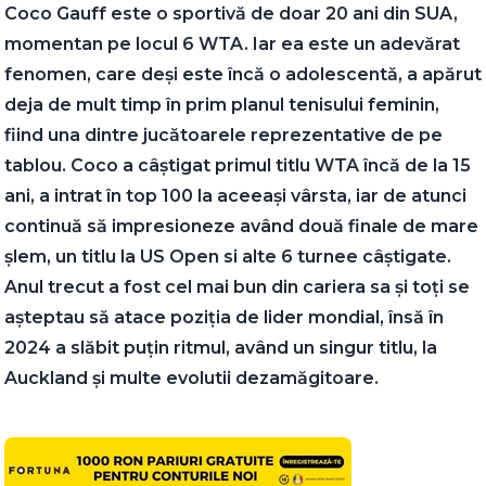
Coco Gauff este o sportivă de doar 20 ani din SUA,
momentan pe locul 6 WTA. Iar ea este un adevărat
fenomen, care deși este încă o adolescentă, a apărut
deja de mult timp în prim planul tenisului feminin,
fiind una dintre jucătoarele reprezentative de pe
tablou. Coco a câștigat primul titlu WTA încă de la 15
ani, a intrat în top 100 la aceeași vârsta, iar de atunci
continuă să impresioneze având două finale de mare
șlem, un titlu la US Open si alte 6 turnee câștigate.
Anul trecut a fost cel mai bun din cariera sa și toți se
așteptau să atace poziția de lider mondial, însă în
2024 a slăbit puțin ritmul, având un singur titlu, la
Auckland și multe evolutii dezamăgitoare.