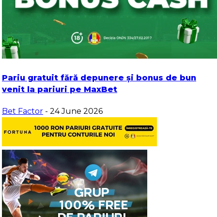
Pariu gratuit fără depunere și bonus de bun
venit la pariuri pe MaxBet
Bet Factor
- 24 June 2026