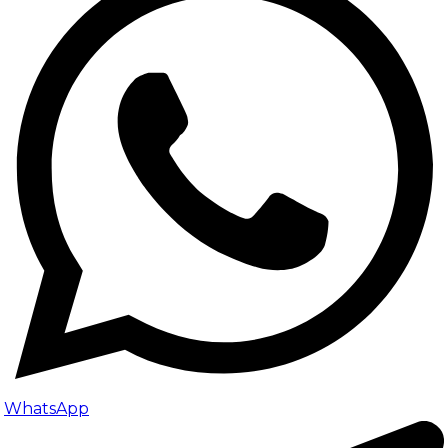
WhatsApp