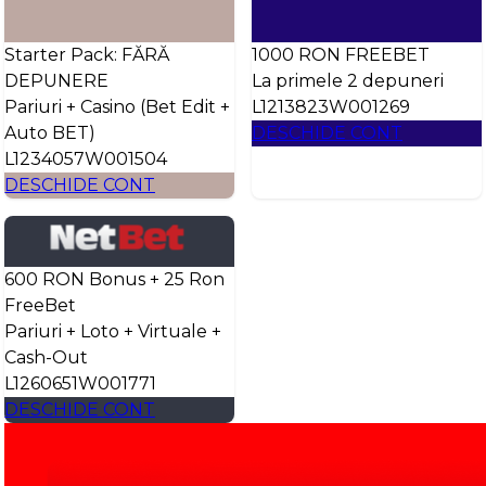
Starter Pack: FĂRĂ
1000 RON FREEBET
DEPUNERE
La primele 2 depuneri
Pariuri + Casino (Bet Edit +
L1213823W001269
Auto BET)
DESCHIDE CONT
L1234057W001504
DESCHIDE CONT
600 RON Bonus + 25 Ron
FreeBet
Pariuri + Loto + Virtuale +
Cash-Out
L1260651W001771
DESCHIDE CONT