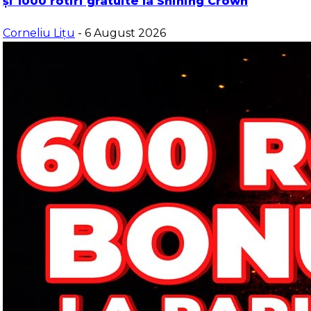
și 1000 rotiri gratuite la Shining Crown
Corneliu Lițu
- 6 August 2026