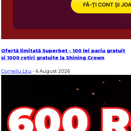
Ofertă limitată Superbet - 100 lei pariu gratuit
și 1000 rotiri gratuite la Shining Crown
Corneliu Lițu
- 6 August 2026