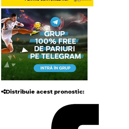
Distribuie acest pronostic: