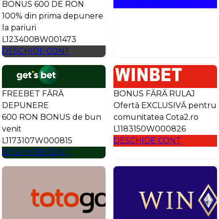
ÎNREGISTREAZĂ-TE
BONUS 600 DE RON
100% din prima depunere
la pariuri
L1234008W001473
DESCHIDE CONT
FREEBET FĂRĂ
BONUS FĂRĂ RULAJ
DEPUNERE
Ofertă EXCLUSIVĂ pentru
600 RON BONUS de bun
comunitatea Cota2.ro
venit
L1183150W000826
L1173107W000815
DESCHIDE CONT
DESCHIDE CONT