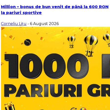
Million – bonus de bun venit de până la 600 RON
la pariuri sportive
Corneliu Lițu
- 6 August 2026