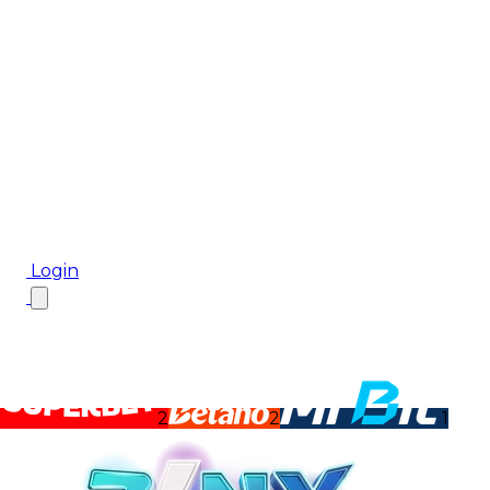
Biletul Zilei
Ponturi Pariuri
Aplicația mobilă Cota2
Top Case de Pariuri
Bonus De Bun Venit
Bonus Fără Depunere
Top Cazinouri
Rotiri Gratuite
Blog
Login
2
2
1