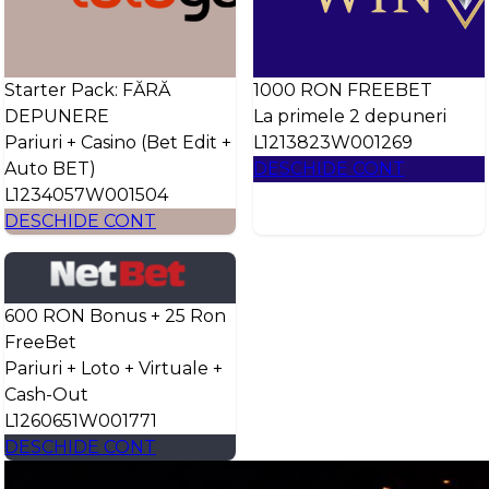
Starter Pack: FĂRĂ
1000 RON FREEBET
DEPUNERE
La primele 2 depuneri
Pariuri + Casino (Bet Edit +
L1213823W001269
Auto BET)
DESCHIDE CONT
L1234057W001504
DESCHIDE CONT
600 RON Bonus + 25 Ron
FreeBet
Pariuri + Loto + Virtuale +
Cash-Out
L1260651W001771
DESCHIDE CONT