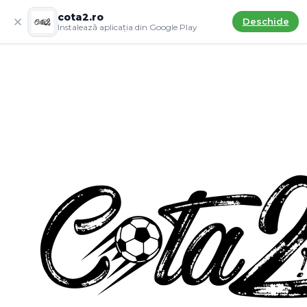
cota2.ro
Deschide
Instalează aplicația din Google Play