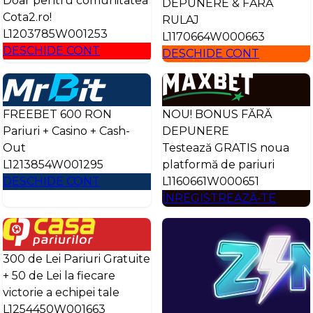
Doar pentru comunitatea
DEPUNERE & FĂRĂ
Cota2.ro!
RULAJ
L1203785W001253
L1170664W000663
DESCHIDE CONT
DESCHIDE CONT
FREEBET 600 RON
NOU! BONUS FĂRĂ
Pariuri + Casino + Cash-
DEPUNERE
Out
Testează GRATIS noua
L1213854W001295
platformă de pariuri
DESCHIDE CONT
L1160661W000651
ÎNREGISTREAZĂ-TE
300 de Lei Pariuri Gratuite
+ 50 de Lei la fiecare
victorie a echipei tale
L1254450W001663