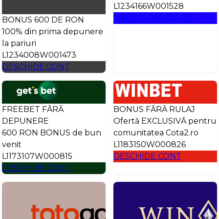
L1234166W001528
ÎNREGISTREAZĂ-TE
BONUS 600 DE RON
100% din prima depunere
la pariuri
L1234008W001473
DESCHIDE CONT
FREEBET FĂRĂ
BONUS FĂRĂ RULAJ
DEPUNERE
Ofertă EXCLUSIVĂ pentru
600 RON BONUS de bun
comunitatea Cota2.ro
venit
L1183150W000826
L1173107W000815
DESCHIDE CONT
DESCHIDE CONT