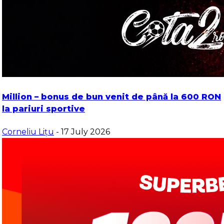
Million – bonus de bun venit de până la 600 RON
la pariuri sportive
Corneliu Lițu
- 17 July 2026