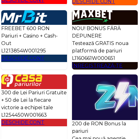
DESCHIDE CONT
DESCHIDE CONT
FREEBET 600 RON
NOU! BONUS FĂRĂ
Pariuri + Casino + Cash-
DEPUNERE
Out
Testează GRATIS noua
L1213854W001295
platformă de pariuri
DESCHIDE CONT
L1160661W000651
ÎNREGISTREAZĂ-TE
300 de Lei Pariuri Gratuite
+ 50 de Lei la fiecare
victorie a echipei tale
L1254450W001663
DESCHIDE CONT
200 de RON Bonus la
pariuri
Cea mai nouă agenție