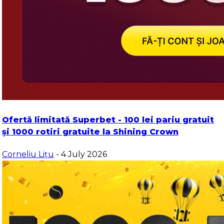
Ofertă limitată Superbet - 100 lei pariu gratuit
și 1000 rotiri gratuite la Shining Crown
Corneliu Lițu
- 4 July 2026