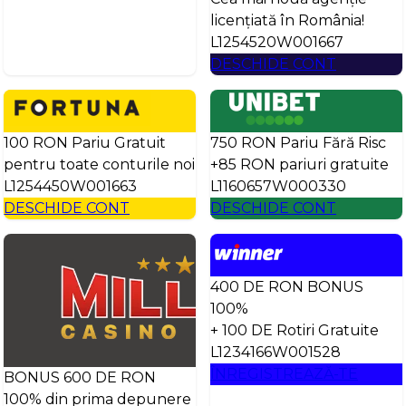
licențiată în România!
L1254520W001667
DESCHIDE CONT
100 RON Pariu Gratuit
750 RON Pariu Fără Risc
pentru toate conturile noi
+85 RON pariuri gratuite
L1254450W001663
L1160657W000330
DESCHIDE CONT
DESCHIDE CONT
400 DE RON BONUS
100%
+ 100 DE Rotiri Gratuite
L1234166W001528
ÎNREGISTREAZĂ-TE
BONUS 600 DE RON
100% din prima depunere