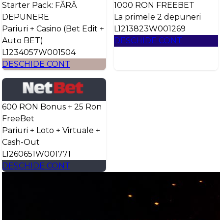
Starter Pack: FĂRĂ
1000 RON FREEBET
DEPUNERE
La primele 2 depuneri
Pariuri + Casino (Bet Edit +
L1213823W001269
Auto BET)
DESCHIDE CONT
L1234057W001504
DESCHIDE CONT
600 RON Bonus + 25 Ron
FreeBet
Pariuri + Loto + Virtuale +
Cash-Out
L1260651W001771
DESCHIDE CONT