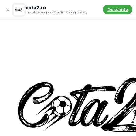
cota2.ro
Deschide
Instalează aplicația din Google Play