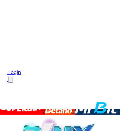
Biletul Zilei
Ponturi Pariuri
Aplicația mobilă Cota2
Top Case de Pariuri
Bonus De Bun Venit
Bonus Fără Depunere
Top Cazinouri
Rotiri Gratuite
Blog
Login
2
2
1