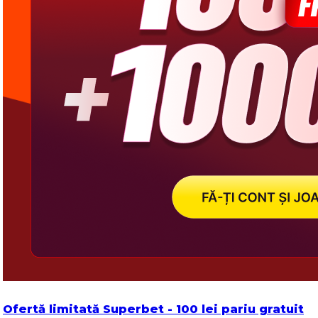
Ofertă limitată Superbet - 100 lei pariu gratuit