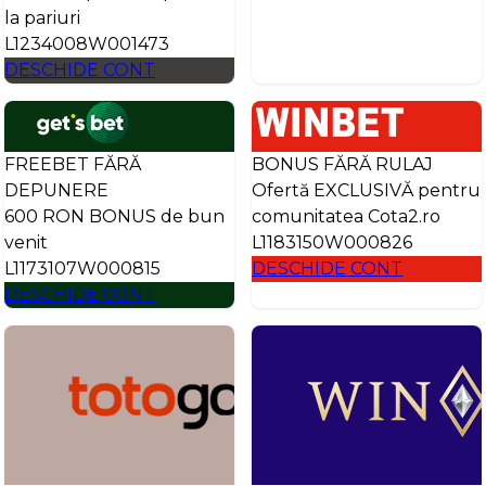
la pariuri
L1234008W001473
DESCHIDE CONT
FREEBET FĂRĂ
BONUS FĂRĂ RULAJ
DEPUNERE
Ofertă EXCLUSIVĂ pentru
600 RON BONUS de bun
comunitatea Cota2.ro
venit
L1183150W000826
L1173107W000815
DESCHIDE CONT
DESCHIDE CONT