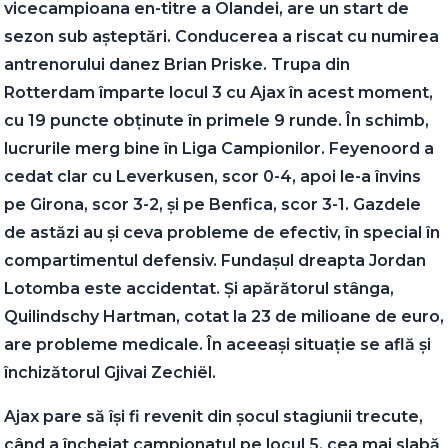
vicecampioana en-titre a Olandei, are un start de
sezon sub așteptări. Conducerea a riscat cu numirea
antrenorului danez Brian Priske. Trupa din
Rotterdam împarte locul 3 cu Ajax în acest moment,
cu 19 puncte obținute în primele 9 runde. În schimb,
lucrurile merg bine în Liga Campionilor. Feyenoord a
cedat clar cu Leverkusen, scor 0-4, apoi le-a învins
pe Girona, scor 3-2, și pe Benfica, scor 3-1. Gazdele
de astăzi au și ceva probleme de efectiv, în special în
compartimentul defensiv. Fundașul dreapta Jordan
Lotomba este accidentat. Și apărătorul stânga,
Quilindschy Hartman, cotat la 23 de milioane de euro,
are probleme medicale. În aceeași situație se află și
închizătorul Gjivai Zechiël.
Ajax pare să își fi revenit din șocul stagiunii trecute,
când a încheiat campionatul pe locul 5, cea mai slabă