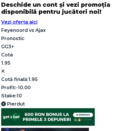
Deschide un cont și vezi promoția
disponibilă pentru jucători noi!
Vezi oferta aici
Feyenoord
vs
Ajax
Pronostic
GG3+
Cota
1.95
Cotă finală:
1.95
Profit:
-10.00
Stake:
10
Pierdut