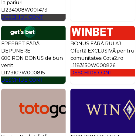
la pariuri
L1234008W001473
DESCHIDE CONT
FREEBET FĂRĂ
BONUS FĂRĂ RULAJ
DEPUNERE
Ofertă EXCLUSIVĂ pentru
600 RON BONUS de bun
comunitatea Cota2.ro
venit
L1183150W000826
L1173107W000815
DESCHIDE CONT
DESCHIDE CONT