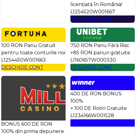
licențiată în România!
L1254520W001667
DESCHIDE CONT
100 RON Pariu Gratuit
750 RON Pariu Fără Risc
pentru toate conturile noi
+85 RON pariuri gratuite
L1254450W001663
L1160657W000330
DESCHIDE CONT
DESCHIDE CONT
400 DE RON BONUS
100%
+ 100 DE Rotiri Gratuite
L1234166W001528
ÎNREGISTREAZĂ-TE
BONUS 600 DE RON
100% din prima depunere