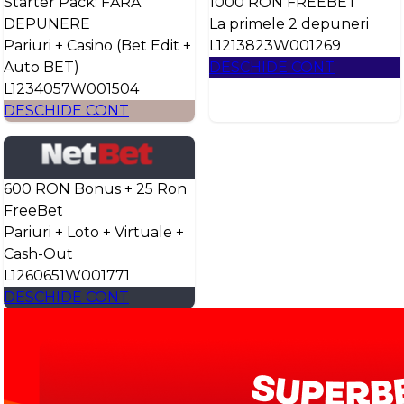
Starter Pack: FĂRĂ
1000 RON FREEBET
DEPUNERE
La primele 2 depuneri
Pariuri + Casino (Bet Edit +
L1213823W001269
Auto BET)
DESCHIDE CONT
L1234057W001504
DESCHIDE CONT
600 RON Bonus + 25 Ron
FreeBet
Pariuri + Loto + Virtuale +
Cash-Out
L1260651W001771
DESCHIDE CONT