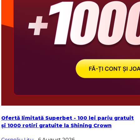
Ofertă limitată Superbet - 100 lei pariu gratuit
și 1000 rotiri gratuite la Shining Crown
Corneliu Lițu
- 6 August 2026