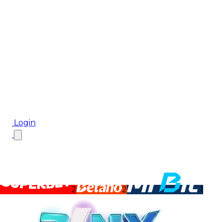
Biletul Zilei
Ponturi Pariuri
Aplicația mobilă Cota2
Top Case de Pariuri
Bonus De Bun Venit
Bonus Fără Depunere
Top Cazinouri
Rotiri Gratuite
Blog
Login
2
2
1