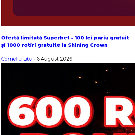
Ofertă limitată Superbet - 100 lei pariu gratuit
și 1000 rotiri gratuite la Shining Crown
Corneliu Lițu
- 6 August 2026