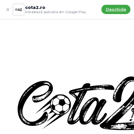
cota2.ro
Deschide
Instalează aplicația din Google Play