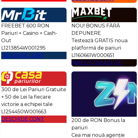
FREEBET 600 RON
NOU! BONUS FĂRĂ
Pariuri + Casino + Cash-
DEPUNERE
Out
Testează GRATIS noua
L1213854W001295
platformă de pariuri
DESCHIDE CONT
L1160661W000651
ÎNREGISTREAZĂ-TE
300 de Lei Pariuri Gratuite
+ 50 de Lei la fiecare
victorie a echipei tale
L1254450W001663
DESCHIDE CONT
200 de RON Bonus la
pariuri
Cea mai nouă agenție