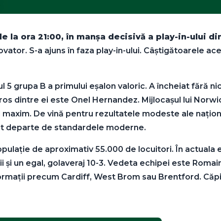
, de la ora 21:00, în manșa decisivă a play-in-ul
or. S-a ajuns în faza play-in-ului. Câștigătoarele ace
l 5 grupa B a primului eșalon valoric. A încheiat fără ni
oros dintre ei este Onel Hernandez. Mijlocașul lui Norw
 maxim. De vină pentru rezultatele modeste ale naționale
 sunt departe de standardele moderne.
 populație de aproximativ 55.000 de locuitori. În actual
torii și un egal, golaveraj 10-3. Vedeta echipei este Rom
ormații precum Cardiff, West Brom sau Brentford. Căpita