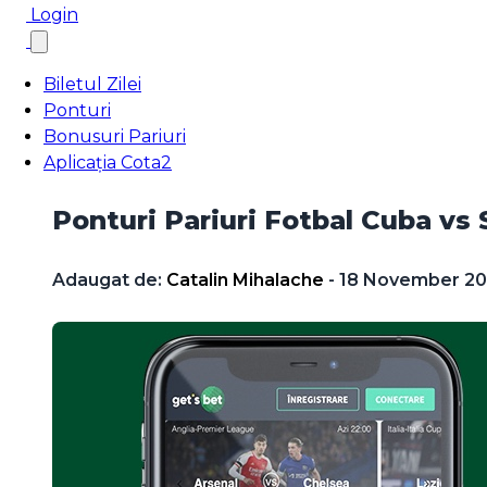
Login
Biletul Zilei
Ponturi
Bonusuri Pariuri
Aplicația Cota2
Ponturi Pariuri Fotbal Cuba vs 
Adaugat de:
Catalin Mihalache
- 18 November 202