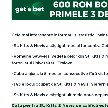
Cele mai interesante informații și statistici înain
•⁠ ⁠St. Kitts & Nevis a câștigat meciul tur contra Cu
•⁠ ⁠Romaine Sawyers, vedeta celor din St. Kitts &
fotbalistul Universității Craiova
•⁠ ⁠Cuba a ajuns la 5 meciuri consecutive fără victo
•⁠ ⁠143 e locul ocupat de St. Kitts & Nevis în ierar
•⁠ ⁠St. Kitts & Nevis a câștigat ultimele două depla
Cota pentru St. Kitts & Nevis se califică est