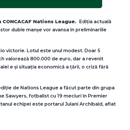
ui din CONCACAF Nations League.
Ediția actuală
stor duble manșe vor avansa în preliminariile
cio victorie. Lotul este unul modest. Doar 5
ich valorează 800.000 de euro, dar a revenit
i e și situația economică a țării, o criză fără
a ediție de Nations League a făcut parte din grupa
aine Sawyers, fotbalist cu 19 meciuri în Premier
nul echipei este portarul Julani Archibald, aflat