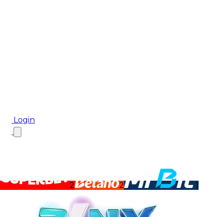
Biletul Zilei
Ponturi Pariuri
Aplicația mobilă Cota2
Top Case de Pariuri
Bonus De Bun Venit
Bonus Fără Depunere
Top Cazinouri
Rotiri Gratuite
Blog
Login
2
2
1