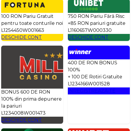
100 RON Pariu Gratuit
750 RON Pariu Fără Risc
pentru toate conturile noi
+85 RON pariuri gratuite
L1254450W001663
L1160657W000330
DESCHIDE CONT
DESCHIDE CONT
400 DE RON BONUS
100%
+ 100 DE Rotiri Gratuite
L1234166W001528
ÎNREGISTREAZĂ-TE
BONUS 600 DE RON
100% din prima depunere
la pariuri
L1234008W001473
DESCHIDE CONT