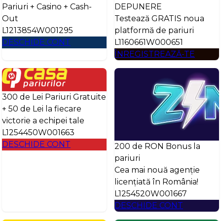
Pariuri + Casino + Cash-
DEPUNERE
Out
Testează GRATIS noua
L1213854W001295
platformă de pariuri
DESCHIDE CONT
L1160661W000651
ÎNREGISTREAZĂ-TE
300 de Lei Pariuri Gratuite
+ 50 de Lei la fiecare
victorie a echipei tale
L1254450W001663
DESCHIDE CONT
200 de RON Bonus la
pariuri
Cea mai nouă agenție
licențiată în România!
L1254520W001667
DESCHIDE CONT