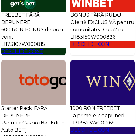
FREEBET FĂRĂ
BONUS FĂRĂ RULAJ
DEPUNERE
Ofertă EXCLUSIVĂ pentru
600 RON BONUS de bun
comunitatea Cota2.ro
venit
L1183150W000826
L1173107W000815
DESCHIDE CONT
DESCHIDE CONT
Starter Pack: FĂRĂ
1000 RON FREEBET
DEPUNERE
La primele 2 depuneri
Pariuri + Casino (Bet Edit +
L1213823W001269
Auto BET)
DESCHIDE CONT