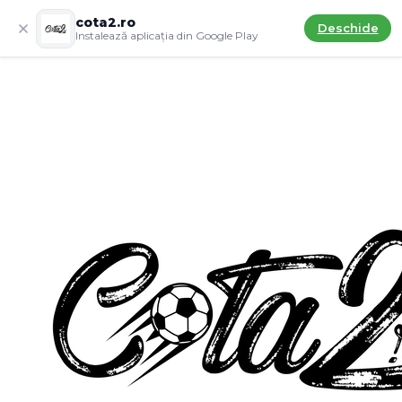
cota2.ro
Deschide
Instalează aplicația din Google Play