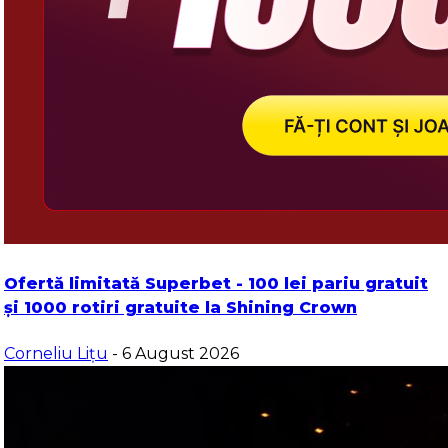
Ofertă limitată Superbet - 100 lei pariu gratuit
și 1000 rotiri gratuite la Shining Crown
Corneliu Lițu
- 6 August 2026