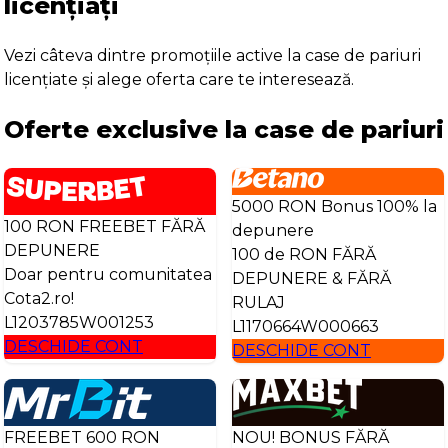
licențiați
Vezi câteva dintre promoțiile active la case de pariuri
licențiate și alege oferta care te interesează.
Oferte exclusive la case de pariuri
5000 RON Bonus 100% la
100 RON FREEBET FĂRĂ
depunere
DEPUNERE
100 de RON FĂRĂ
Doar pentru comunitatea
DEPUNERE & FĂRĂ
Cota2.ro!
RULAJ
L1203785W001253
L1170664W000663
DESCHIDE CONT
DESCHIDE CONT
FREEBET 600 RON
NOU! BONUS FĂRĂ