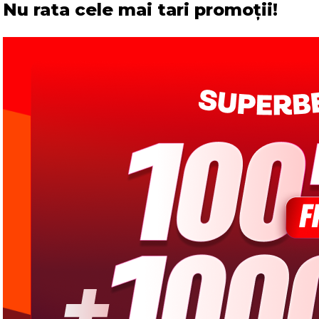
Nu rata cele mai tari promoții!