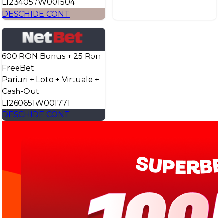
L1234057W001504
DESCHIDE CONT
600 RON Bonus + 25 Ron
FreeBet
Pariuri + Loto + Virtuale +
Cash-Out
L1260651W001771
DESCHIDE CONT