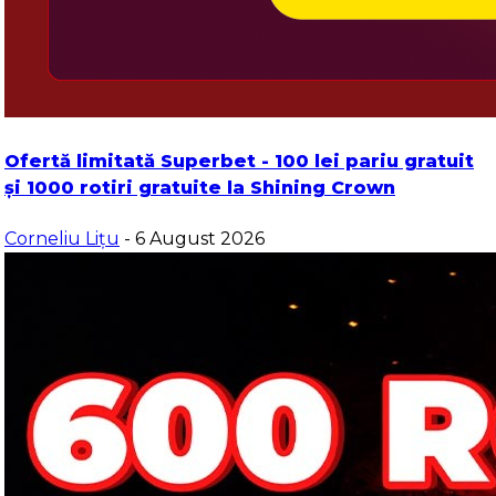
Ofertă limitată Superbet - 100 lei pariu gratuit
și 1000 rotiri gratuite la Shining Crown
Corneliu Lițu
- 6 August 2026