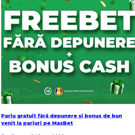
Pariu gratuit fără depunere și bonus de bun
venit la pariuri pe MaxBet