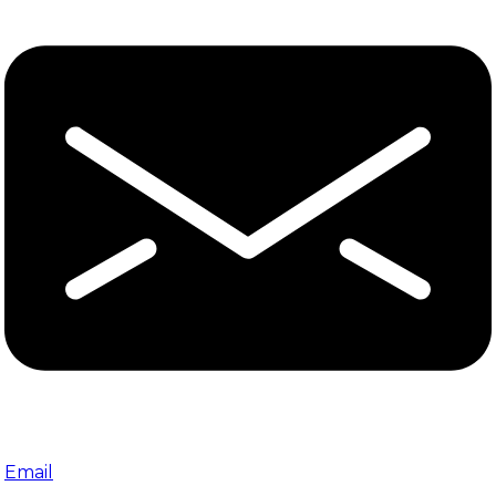
Email