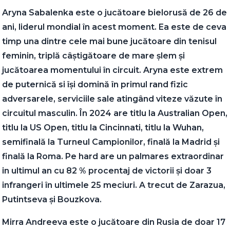
Aryna Sabalenka este o jucătoare bielorusă de 26 de
ani, liderul mondial în acest moment. Ea este de ceva
timp una dintre cele mai bune jucătoare din tenisul
feminin, triplă câștigătoare de mare șlem și
jucătoarea momentului în circuit. Aryna este extrem
de puternică si își domină în primul rand fizic
adversarele, serviciile sale atingând viteze văzute în
circuitul masculin. În 2024 are titlu la Australian Open,
titlu la US Open, titlu la Cincinnati, titlu la Wuhan,
semifinală la Turneul Campionilor, finală la Madrid și
finală la Roma. Pe hard are un palmares extraordinar
in ultimul an cu 82 % procentaj de victorii și doar 3
infrangeri în ultimele 25 meciuri. A trecut de Zarazua,
Putintseva și Bouzkova.
Mirra Andreeva este o jucătoare din Rusia de doar 17