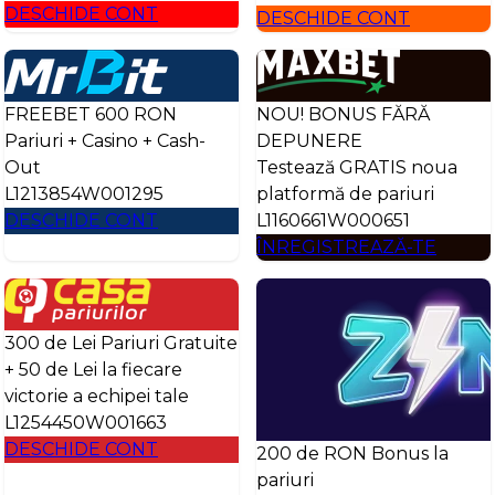
DESCHIDE CONT
DESCHIDE CONT
FREEBET 600 RON
NOU! BONUS FĂRĂ
Pariuri + Casino + Cash-
DEPUNERE
Out
Testează GRATIS noua
L1213854W001295
platformă de pariuri
DESCHIDE CONT
L1160661W000651
ÎNREGISTREAZĂ-TE
300 de Lei Pariuri Gratuite
+ 50 de Lei la fiecare
victorie a echipei tale
L1254450W001663
DESCHIDE CONT
200 de RON Bonus la
pariuri