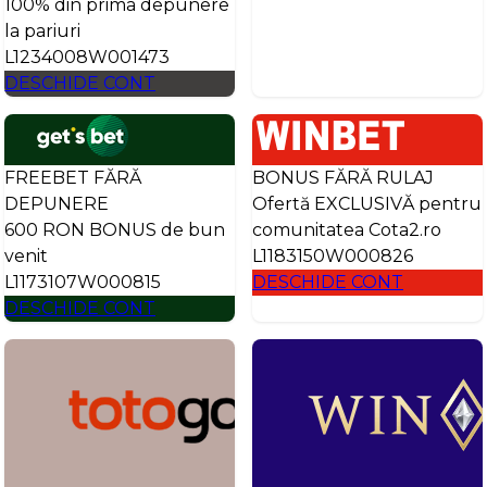
100% din prima depunere
la pariuri
L1234008W001473
DESCHIDE CONT
FREEBET FĂRĂ
BONUS FĂRĂ RULAJ
DEPUNERE
Ofertă EXCLUSIVĂ pentru
600 RON BONUS de bun
comunitatea Cota2.ro
venit
L1183150W000826
L1173107W000815
DESCHIDE CONT
DESCHIDE CONT