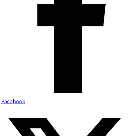
Facebook