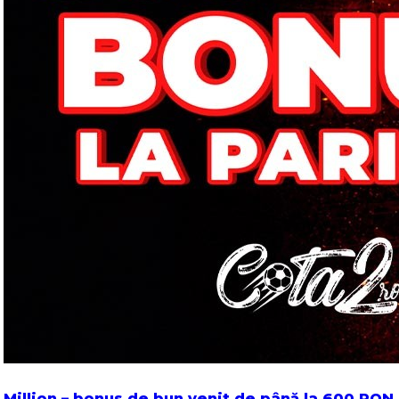
Million – bonus de bun venit de până la 600 RON