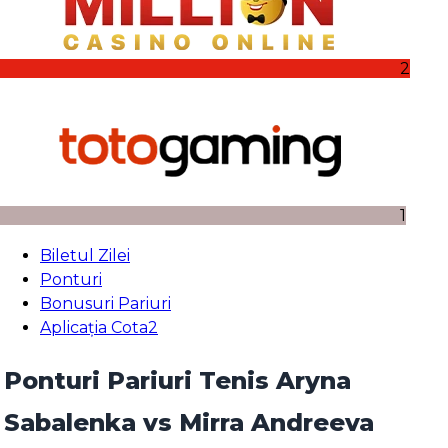
2
1
Biletul Zilei
Ponturi
Bonusuri Pariuri
Aplicația Cota2
Ponturi Pariuri Tenis Aryna
Sabalenka vs Mirra Andreeva