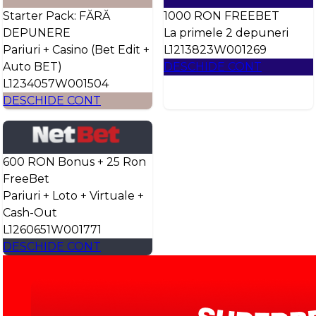
Starter Pack: FĂRĂ
1000 RON FREEBET
DEPUNERE
La primele 2 depuneri
Pariuri + Casino (Bet Edit +
L1213823W001269
Auto BET)
DESCHIDE CONT
L1234057W001504
DESCHIDE CONT
600 RON Bonus + 25 Ron
FreeBet
Pariuri + Loto + Virtuale +
Cash-Out
L1260651W001771
DESCHIDE CONT