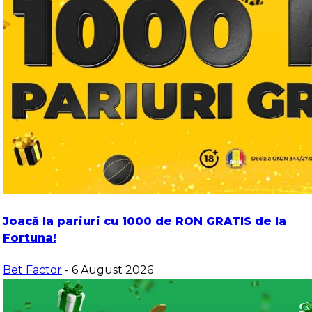
Joacă la pariuri cu 1000 de RON GRATIS de la
Fortuna!
Bet Factor
- 6 August 2026