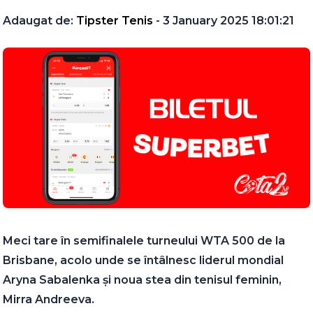
Adaugat de:
Tipster Tenis
- 3 January 2025 18:01:21
Meci tare în semifinalele turneului WTA 500 de la
Brisbane, acolo unde se întâlnesc liderul mondial
Aryna Sabalenka și noua stea din tenisul feminin,
Mirra Andreeva.