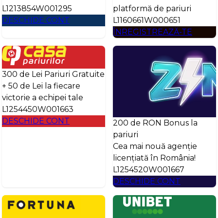
L1213854W001295
platformă de pariuri
DESCHIDE CONT
L1160661W000651
ÎNREGISTREAZĂ-TE
300 de Lei Pariuri Gratuite
+ 50 de Lei la fiecare
victorie a echipei tale
L1254450W001663
DESCHIDE CONT
200 de RON Bonus la
pariuri
Cea mai nouă agenție
licențiată în România!
L1254520W001667
DESCHIDE CONT