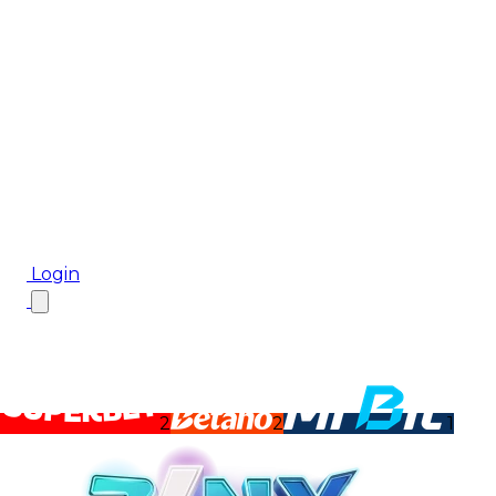
Biletul Zilei
Ponturi Pariuri
Aplicația mobilă Cota2
Top Case de Pariuri
Bonus De Bun Venit
Bonus Fără Depunere
Top Cazinouri
Rotiri Gratuite
Blog
Login
2
2
1