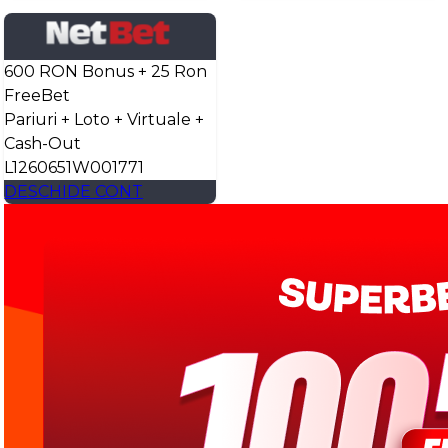
600 RON Bonus + 25 Ron
FreeBet
Pariuri + Loto + Virtuale +
Cash-Out
L1260651W001771
DESCHIDE CONT