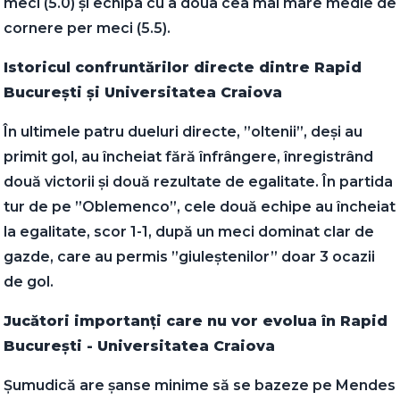
meci (5.0) și echipa cu a doua cea mai mare medie de
cornere per meci (5.5).
Istoricul confruntărilor directe dintre Rapid
București și Universitatea Craiova
În ultimele patru dueluri directe, ”oltenii”, deși au
primit gol, au încheiat fără înfrângere, înregistrând
două victorii și două rezultate de egalitate. În partida
tur de pe ”Oblemenco”, cele două echipe au încheiat
la egalitate, scor 1-1, după un meci dominat clar de
gazde, care au permis ”giuleștenilor” doar 3 ocazii
de gol.
Jucători importanți care nu vor evolua în Rapid
București - Universitatea Craiova
Șumudică are șanse minime să se bazeze pe Mendes