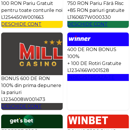
100 RON Pariu Gratuit
750 RON Pariu Fără Risc
pentru toate conturile noi
+85 RON pariuri gratuite
L1254450W001663
L1160657W000330
DESCHIDE CONT
DESCHIDE CONT
400 DE RON BONUS
100%
+ 100 DE Rotiri Gratuite
L1234166W001528
ÎNREGISTREAZĂ-TE
BONUS 600 DE RON
100% din prima depunere
la pariuri
L1234008W001473
DESCHIDE CONT