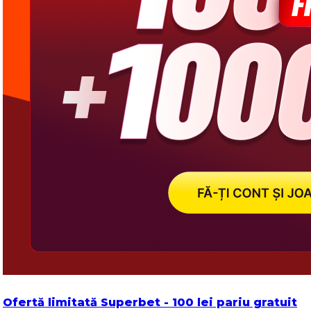
Ofertă limitată Superbet - 100 lei pariu gratuit