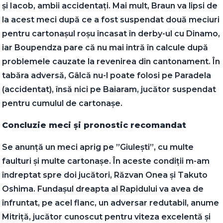
și Iacob, ambii accidentați. Mai mult, Braun va lipsi de
la acest meci după ce a fost suspendat două meciuri
pentru cartonașul roșu încasat în derby-ul cu Dinamo,
iar Boupendza pare că nu mai intră în calcule după
problemele cauzate la revenirea din cantonament. În
tabăra adversă, Gâlcă nu-l poate folosi pe Paradela
(accidentat), însă nici pe Baiaram, jucător suspendat
pentru cumulul de cartonașe.
Concluzie meci și pronostic recomandat
Se anunță un meci aprig pe ”Giulești”, cu multe
faulturi și multe cartonașe. În aceste condiții m-am
îndreptat spre doi jucători, Răzvan Onea și Takuto
Oshima. Fundașul dreapta al Rapidului va avea de
înfruntat, pe acel flanc, un adversar redutabil, anume
Mitriță, jucător cunoscut pentru viteza excelentă și