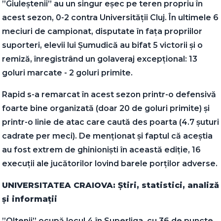
”Giuleștenii” au un singur eșec pe teren propriu în
acest sezon, 0-2 contra Universității Cluj. În ultimele 6
meciuri de campionat, disputate în fața propriilor
suporteri, elevii lui Șumudică au bifat 5 victorii și o
remiză, înregistrând un golaveraj excepțional: 13
goluri marcate - 2 goluri primite.
Rapid s-a remarcat în acest sezon printr-o defensivă
foarte bine organizată (doar 20 de goluri primite) și
printr-o linie de atac care caută des poarta (4.7 șuturi
cadrate per meci). De menționat și faptul că aceștia
au fost extrem de ghinioniști în această ediție, 16
execuții ale jucătorilor lovind barele porților adverse.
UNIVERSITATEA CRAIOVA: Știri, statistici, analiză
și informații
”Oltenii” ocupă locul 4 în Superliga, cu 36 de puncte