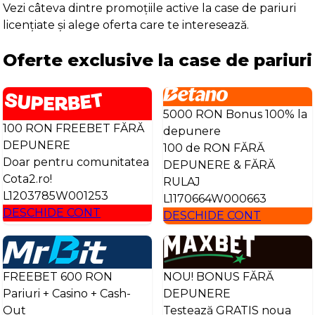
Vezi câteva dintre promoțiile active la case de pariuri
licențiate și alege oferta care te interesează.
Oferte exclusive la case de pariuri
5000 RON Bonus 100% la
100 RON FREEBET FĂRĂ
depunere
DEPUNERE
100 de RON FĂRĂ
Doar pentru comunitatea
DEPUNERE & FĂRĂ
Cota2.ro!
RULAJ
L1203785W001253
L1170664W000663
DESCHIDE CONT
DESCHIDE CONT
FREEBET 600 RON
NOU! BONUS FĂRĂ
Pariuri + Casino + Cash-
DEPUNERE
Out
Testează GRATIS noua