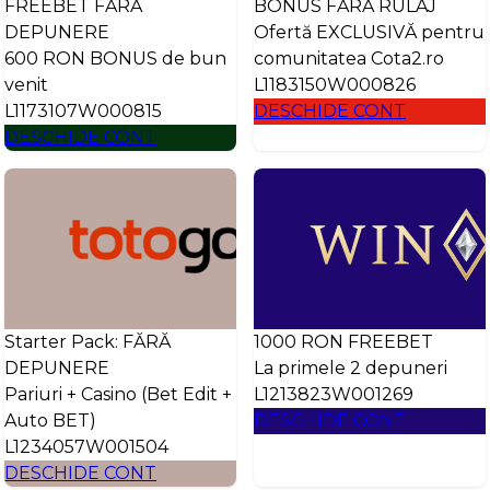
FREEBET FĂRĂ
BONUS FĂRĂ RULAJ
DEPUNERE
Ofertă EXCLUSIVĂ pentru
600 RON BONUS de bun
comunitatea Cota2.ro
venit
L1183150W000826
L1173107W000815
DESCHIDE CONT
DESCHIDE CONT
Starter Pack: FĂRĂ
1000 RON FREEBET
DEPUNERE
La primele 2 depuneri
Pariuri + Casino (Bet Edit +
L1213823W001269
Auto BET)
DESCHIDE CONT
L1234057W001504
DESCHIDE CONT