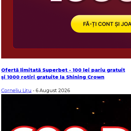
Ofertă limitată Superbet - 100 lei pariu gratuit
și 1000 rotiri gratuite la Shining Crown
Corneliu Lițu
- 6 August 2026