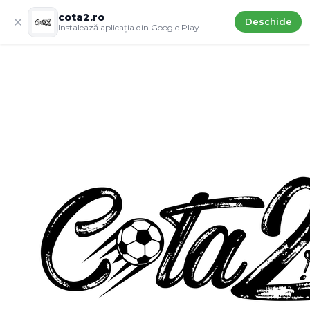
cota2.ro
Deschide
Instalează aplicația din Google Play