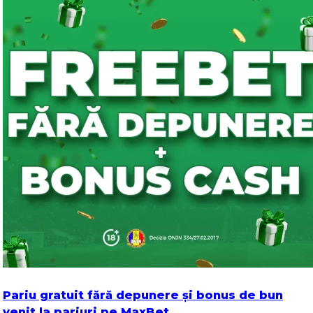
Pariu gratuit fără depunere și bonus de bun
venit la pariuri pe MaxBet