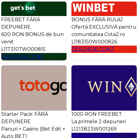
FREEBET FĂRĂ
BONUS FĂRĂ RULAJ
DEPUNERE
Ofertă EXCLUSIVĂ pentru
600 RON BONUS de bun
comunitatea Cota2.ro
venit
L1183150W000826
L1173107W000815
DESCHIDE CONT
DESCHIDE CONT
Starter Pack: FĂRĂ
1000 RON FREEBET
DEPUNERE
La primele 2 depuneri
Pariuri + Casino (Bet Edit +
L1213823W001269
Auto BET)
DESCHIDE CONT