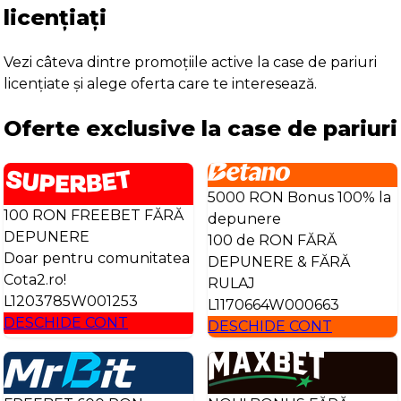
licențiați
Vezi câteva dintre promoțiile active la case de pariuri
licențiate și alege oferta care te interesează.
Oferte exclusive la case de pariuri
5000 RON Bonus 100% la
100 RON FREEBET FĂRĂ
depunere
DEPUNERE
100 de RON FĂRĂ
Doar pentru comunitatea
DEPUNERE & FĂRĂ
Cota2.ro!
RULAJ
L1203785W001253
L1170664W000663
DESCHIDE CONT
DESCHIDE CONT