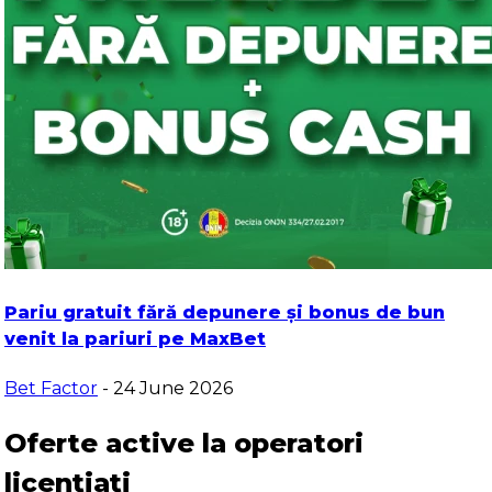
Pariu gratuit fără depunere și bonus de bun
venit la pariuri pe MaxBet
Bet Factor
- 24 June 2026
Oferte active la operatori
licențiați