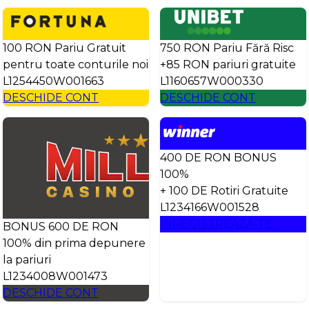
100 RON Pariu Gratuit
750 RON Pariu Fără Risc
pentru toate conturile noi
+85 RON pariuri gratuite
L1254450W001663
L1160657W000330
DESCHIDE CONT
DESCHIDE CONT
400 DE RON BONUS
100%
+ 100 DE Rotiri Gratuite
L1234166W001528
ÎNREGISTREAZĂ-TE
BONUS 600 DE RON
100% din prima depunere
la pariuri
L1234008W001473
DESCHIDE CONT