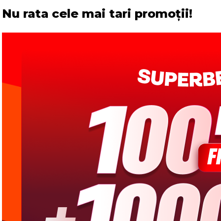
Nu rata cele mai tari promoții!