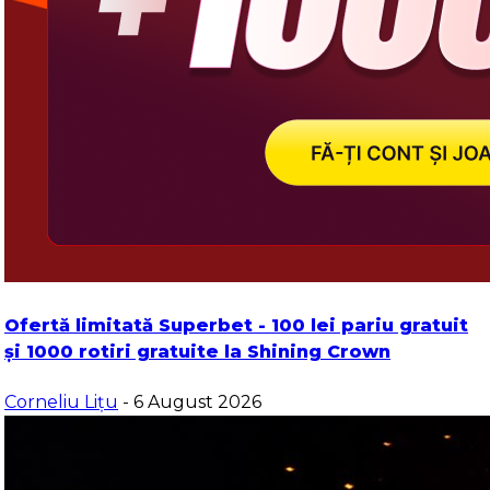
Ofertă limitată Superbet - 100 lei pariu gratuit
și 1000 rotiri gratuite la Shining Crown
Corneliu Lițu
- 6 August 2026