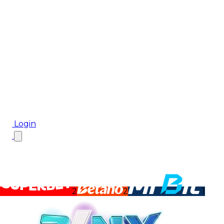
Biletul Zilei
Ponturi Pariuri
Aplicația mobilă Cota2
Top Case de Pariuri
Bonus De Bun Venit
Bonus Fără Depunere
Top Cazinouri
Rotiri Gratuite
Blog
Login
2
2
1