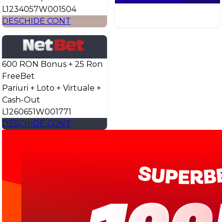
L1234057W001504
DESCHIDE CONT
600 RON Bonus + 25 Ron
FreeBet
Pariuri + Loto + Virtuale +
Cash-Out
L1260651W001771
DESCHIDE CONT