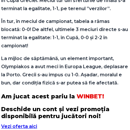
în Cupa Greciei. Meciul tur din sferturile de finală s-a
terminat la egalitate, 1-1, pe terenul ”verzilor”.
În tur, în meciul de campionat, tabela a rămas
blocată: 0-0! De altfel, ultimele 3 meciuri directe s-au
terminat la egalitate: 1-1, în Cupă, 0-0 și 2-2 în
campionat!
La mijloc de săptămână, un element important,
Olympiakos a avut meci în Europa League, deplasare
la Porto. Grecii s-au impus cu 1-0. Așadar, moralul e
bun, dar condiția fizică s-ar putea să fie afectată.
Am jucat acest pariu la
WINBET!
Deschide un cont și vezi promoția
disponibilă pentru jucători noi!
Vezi oferta aici