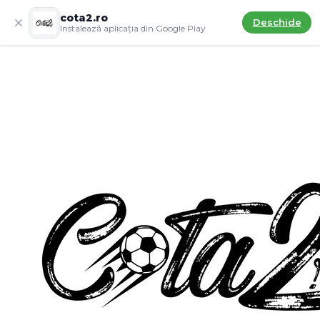
cota2.ro
Deschide
Instalează aplicația din Google Play