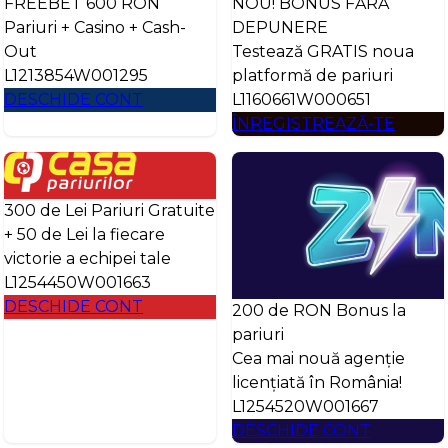
FREEBET 600 RON
NOU! BONUS FĂRĂ
Pariuri + Casino + Cash-
DEPUNERE
Out
Testează GRATIS noua
L1213854W001295
platformă de pariuri
DESCHIDE CONT
L1160661W000651
ÎNREGISTREAZĂ-TE
300 de Lei Pariuri Gratuite
+ 50 de Lei la fiecare
victorie a echipei tale
L1254450W001663
DESCHIDE CONT
200 de RON Bonus la
pariuri
Cea mai nouă agenție
licențiată în România!
L1254520W001667
DESCHIDE CONT