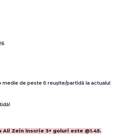
26
o medie de peste 6 reușite/partidă la actualul
tidă!
Ali Zein înscrie 3+ goluri este @1.45.