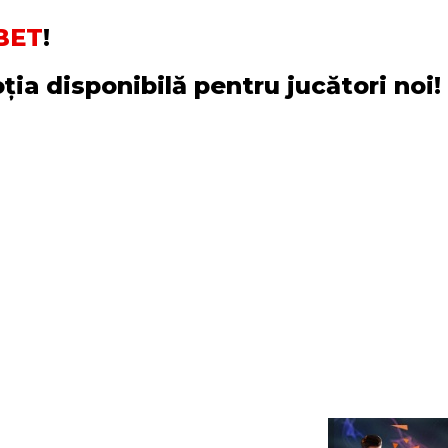
BET
!
ia disponibilă pentru jucători noi!