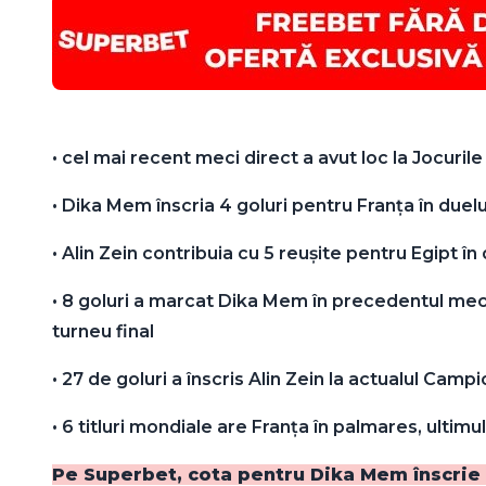
•⁠ ⁠cel mai recent meci direct a avut loc la Jocuril
•⁠ ⁠Dika Mem înscria 4 goluri pentru Franța în duel
•⁠ ⁠Alin Zein contribuia cu 5 reușite pentru Egipt î
•⁠ ⁠8 goluri a marcat Dika Mem în precedentul mec
turneu final
•⁠ ⁠27 de goluri a înscris Alin Zein la actualul Cam
•⁠ ⁠6 titluri mondiale are Franța în palmares, ultimul
Pe Superbet, cota pentru Dika Mem înscrie 4+