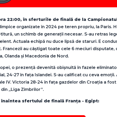
a ora 22:00, în sferturile de finală de la Campiona
limpice organizate în 2024 pe teren propriu, la Paris. Ha
cotitură, un schimb de generații necesar. S-au retras le
lent. Actuala echipă nu duce lipsă de staruri. E condus
 Francezii au câștigat toate cele 6 meciuri disputate, d
ia, Olanda și Macedonia de Nord.
pei, o prezență devenită obișnuită în fazele eliminatorii
al, 24-27 în fața Islandei. S-au calificat cu ceva emoții
le IV. Victoria 28-24 în fața gazdelor din Croația a fost 
 din „Liga Zimbrilor”.
 înaintea sfertului de finală Franța - Egipt: