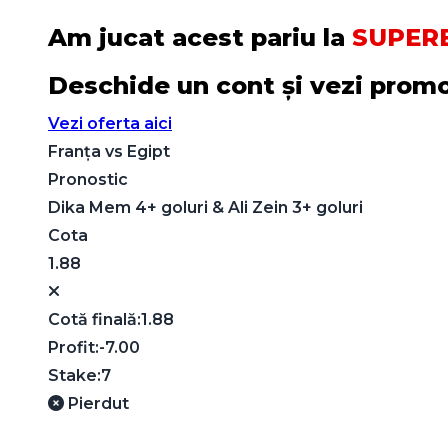
Am jucat acest pariu la
SUPER
Deschide un cont și vezi promoț
Vezi oferta aici
Franța
vs
Egipt
Pronostic
Dika Mem 4+ goluri & Ali Zein 3+ goluri
Cota
1.88
Cotă finală:
1.88
Profit:
-7.00
Stake:
7
Pierdut