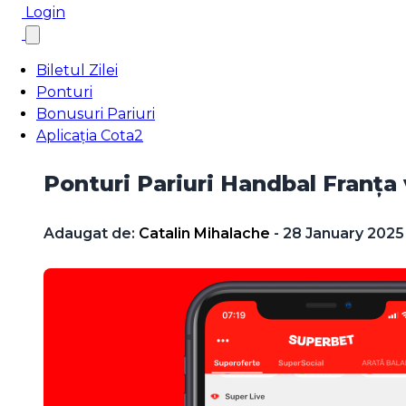
Login
Biletul Zilei
Ponturi
Bonusuri Pariuri
Aplicația Cota2
Ponturi Pariuri Handbal Franța 
Adaugat de:
Catalin Mihalache
- 28 January 2025 