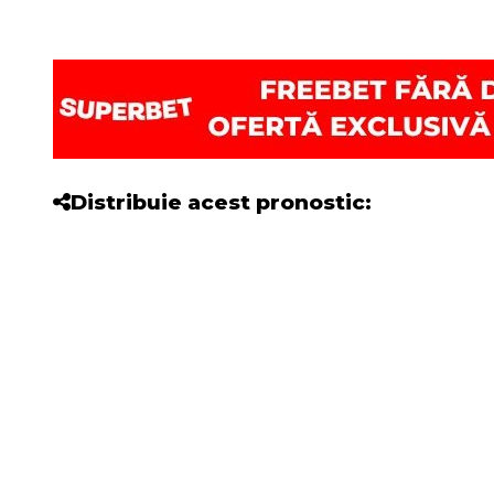
Distribuie acest pronostic: