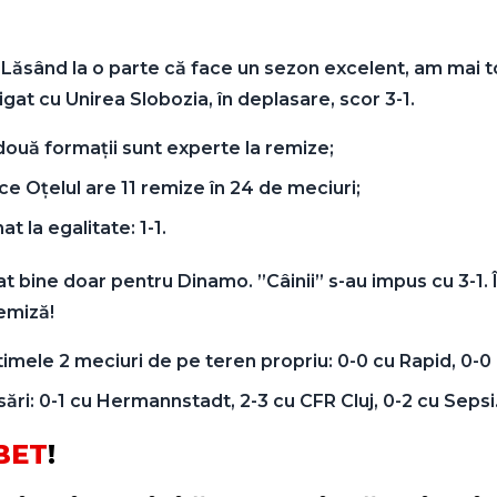
 Lăsând la o parte că face un sezon excelent, am mai to
igat cu Unirea Slobozia, în deplasare, scor 3-1.
 două formații sunt experte la remize;
ce Oțelul are 11 remize în 24 de meciuri;
t la egalitate: 1-1.
nat bine doar pentru Dinamo. ”Câinii” s-au impus cu 3-1. 
remiză!
imele 2 meciuri de pe teren propriu: 0-0 cu Rapid, 0-0 
sări: 0-1 cu Hermannstadt, 2-3 cu CFR Cluj, 0-2 cu Sepsi
BET
!