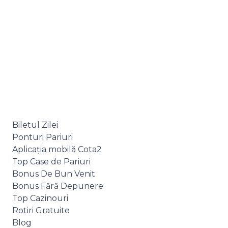
Biletul Zilei
Ponturi Pariuri
Aplicația mobilă Cota2
Top Case de Pariuri
Bonus De Bun Venit
Bonus Fără Depunere
Top Cazinouri
Rotiri Gratuite
Blog