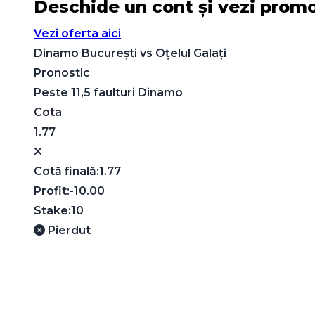
Deschide un cont și vezi promoț
Vezi oferta aici
Dinamo București
vs
Oțelul Galați
Pronostic
Peste 11,5 faulturi Dinamo
Cota
1.77
Cotă finală:
1.77
Profit:
-10.00
Stake:
10
Pierdut